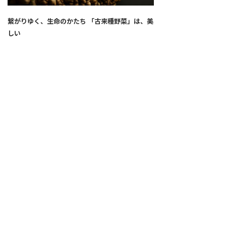
繋がりゆく、生命のかたち 「古来種野菜」は、美
しい
2026.04.02
SNS
ALL
FEATURE
新着記事
注目の動き
MOVEMENT
ワールドガストロノミー
PEOPLE
食のプロたち
未来のレストランへ
寄稿者連載
COVID-19
クリエイター・インタビュー