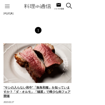
阿武町
1
“サシの入らない和牛”「無角和種」を知っていま
すか？「ダ・オルモ」「樋渡」で稀少な肉フェア
開催
2023.02.27