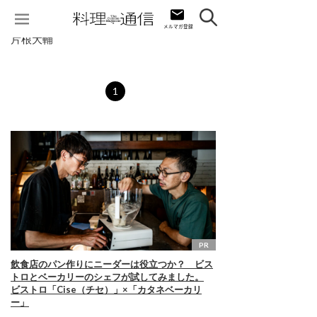
片根大輔
1
PR
飲食店のパン作りにニーダーは役立つか？ ビス
トロとベーカリーのシェフが試してみました。
ビストロ「Cise（チセ）」×「カタネベーカリ
ー」