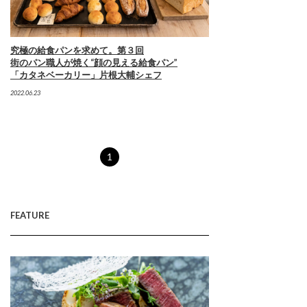
究極の給食パンを求めて。第３回
街のパン職人が焼く“顔の見える給食パン”
「カタネベーカリー」片根大輔シェフ
2022.06.23
1
FEATURE