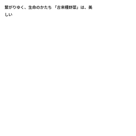
繋がりゆく、生命のかたち 「古来種野菜」は、美
しい
2026.04.02
SNS
ALL
FEATURE
新着記事
注目の動き
MOVEMENT
ワールドガストロノミー
PEOPLE
食のプロたち
未来のレストランへ
食の世界のスペシャリスト
COVID-19
料理人・パン職人・菓子職人