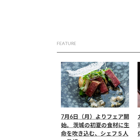
FEATURE
7月6日（月）よりフェア開
始。 茨城の初夏の食材に生
命を吹き込む、シェフ５人