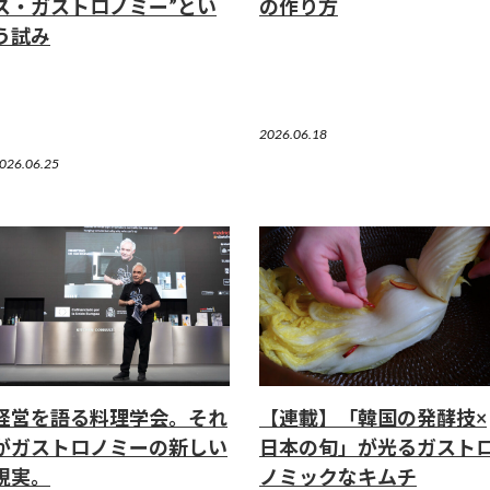
ス・ガストロノミー”とい
の作り方
う試み
2026.06.18
026.06.25
経営を語る料理学会。それ
【連載】「韓国の発酵技×
がガストロノミーの新しい
日本の旬」が光るガスト
現実。
ノミックなキムチ