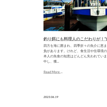
釣り餌にも料理人のこだわりが！“
四方を海に囲まれ、四季折々の魚介に恵ま
負があります。けれど、食生活や住環境の
本人の魚食の知恵はどんどん失われていま
中し、獲...
Read More
...
2023.06.19