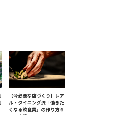
働
【今必要な店づくり】レア
働
ル・ダイニング流「働きた
」
くなる飲食業」の作り方６