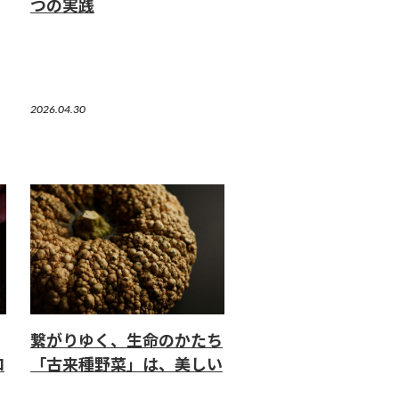
つの実践
2026.04.30
繋がりゆく、生命のかたち
ロ
「古来種野菜」は、美しい