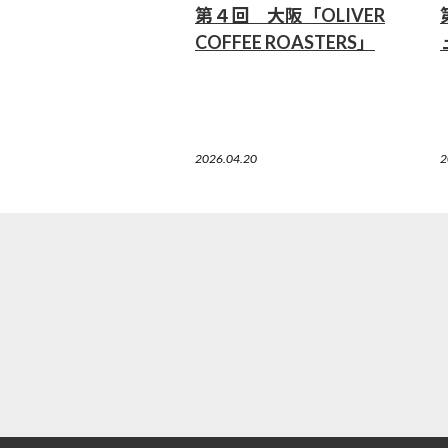
第４回 大阪「OLIVER
COFFEE ROASTERS」
2026.04.20
2