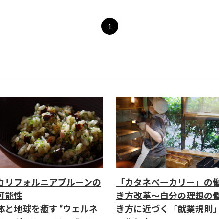
1
カリフォルニアプルーンの
「カタネベーカリー」の
可能性
き方改革～自分の理想の
体と地球を癒す “ウェルネ
き方に近づく「就業規則