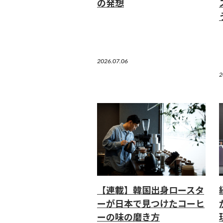
の発想
2026.07.06
2
【連載】韓国出身ロースタ
ーが日本で見つけたコーヒ
ーの味の磨き方