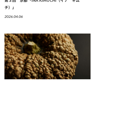
第３回 京都「INA KIMUCHI（イナ キム
チ）」
2026.04.06
繋がりゆく、生命のかたち 「古来種野菜」は、美
しい
2026.04.02
SNS