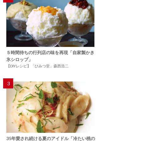
５時間待ちの行列店の味を再現「自家製かき
氷シロップ」
【DIYレシピ】「ひみつ堂」森西浩二
3
35年愛され続ける夏のアイドル「冷たい桃の