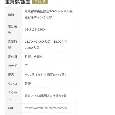
東京都/銀座
東京都中央区銀座3-5-3 シャネル銀
住所
座ビルディング 10F
電話番
03-5159-5500
号
営業時
11:30〜14:00 入店 18:00から
間
20:00 入店
定休日
月曜、火曜休
カード
可
座席
全70席（うち半個室8名×1室）
タバコ
禁煙
アクセ
東京メトロ銀座駅より徒歩3分
ス
URL
http://www.beige-tokyo.com/ja