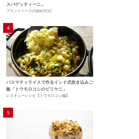
スパゲッティーニ」
プラントベースの始め方52
4
バスマティライスで作るインド式炊き込みご
飯「トウモロコシのビリヤニ」
レスキューレシピ【トウモロコシ編】
5