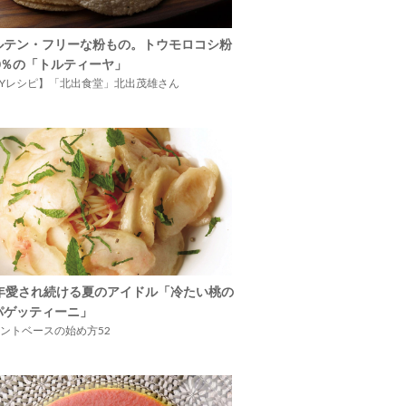
ルテン・フリーな粉もの。トウモロコシ粉
00％の「トルティーヤ」
IYレシピ】「北出食堂」北出茂雄さん
5年愛され続ける夏のアイドル「冷たい桃の
パゲッティーニ」
ントベースの始め方52