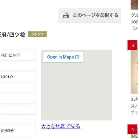
グ
1
【D
大阪府/四ツ橋
3
 橋口ビル 1F
1:30 LO
3
ス
プラ
大きな地図で見る
4
徒歩5分