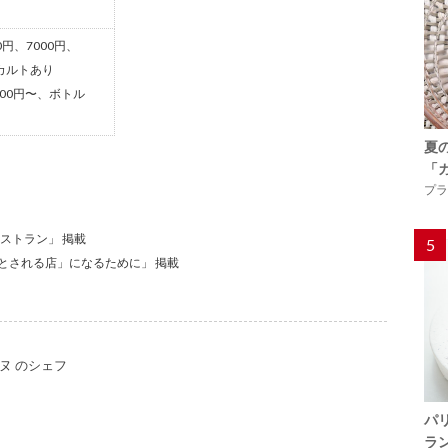
0円、7000円、
ラカルトあり
800円〜、ボトル
夏
「
プラ
レストラン」 掲載
5
要とされる店」になるために」 掲載
ンヌ のシェフ
パ
ラ