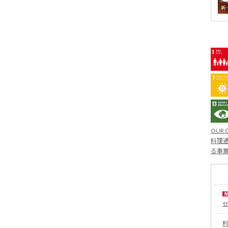
OUR 
料理通
る事