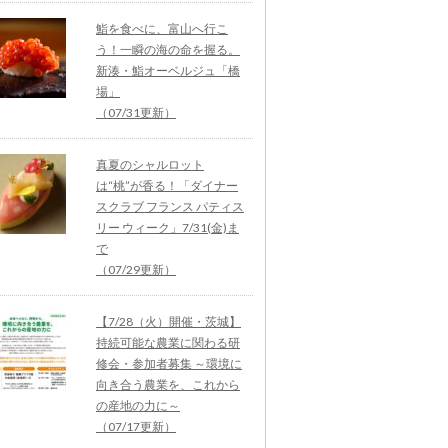
鮨を食べに、富山へ行こ
う！一瞬の海の命を握る。
新湊・鮨オーベルジュ「橋
場」
（07/31更新）
真夏のシャルロット
は“桃”が香る！「ダイナー
スクラブ フランス パティス
リー ウィーク」7/31(金)ま
で
（07/29更新）
【7/28（火）開催・茨城】
持続可能な農業に関わる研
修会・参加者募集 ～環境に
向き合う農業を、これから
の産地の力に～
（07/17更新）