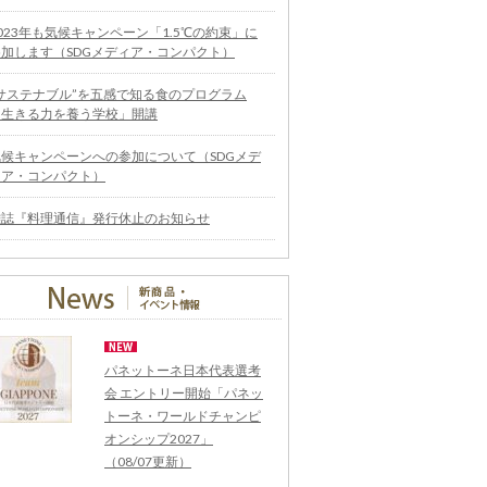
023年も気候キャンペーン「1.5℃の約束」に
参加します（SDGメディア・コンパクト）
“サステナブル”を五感で知る食のプログラム
「生きる力を養う学校」開講
気候キャンペーンへの参加について（SDGメデ
ィア・コンパクト）
雑誌『料理通信』発行休止のお知らせ
パネットーネ日本代表選考
会 エントリー開始「パネッ
トーネ・ワールドチャンピ
オンシップ2027」
（08/07更新）