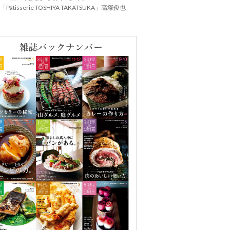
Pâtisserie TOSHIYA TAKATSUKA」高塚俊也