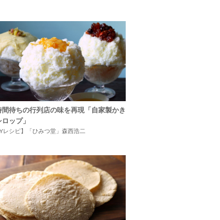
時間待ちの行列店の味を再現「自家製かき
シロップ」
IYレシピ】「ひみつ堂」森西浩二