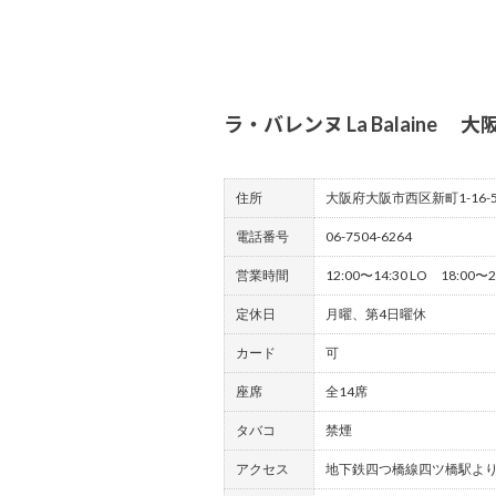
ラ・バレンヌ La Balaine 
住所
大阪府大阪市西区新町1-16-5
電話番号
06-7504-6264
営業時間
12:00〜14:30 LO 18:00〜2
定休日
月曜、第4日曜休
カード
可
座席
全14席
タバコ
禁煙
アクセス
地下鉄四つ橋線四ツ橋駅より