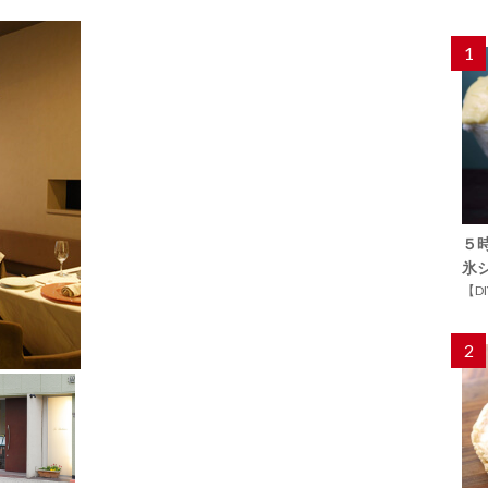
1
５
氷
【D
2