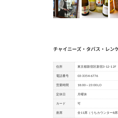
チャイニーズ・タパス・レン
住所
東京都新宿区新宿3-12-1 2F
電話番号
03-3354-6776
営業時間
18:00～23:00 LO
定休日
月曜休
カード
可
座席
全11席（うちカウンター8席