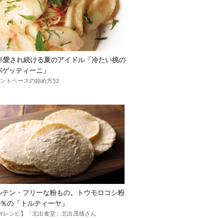
5年愛され続ける夏のアイドル「冷たい桃の
パゲッティーニ」
ントベースの始め方52
ルテン・フリーな粉もの。トウモロコシ粉
00％の「トルティーヤ」
IYレシピ】「北出食堂」北出茂雄さん