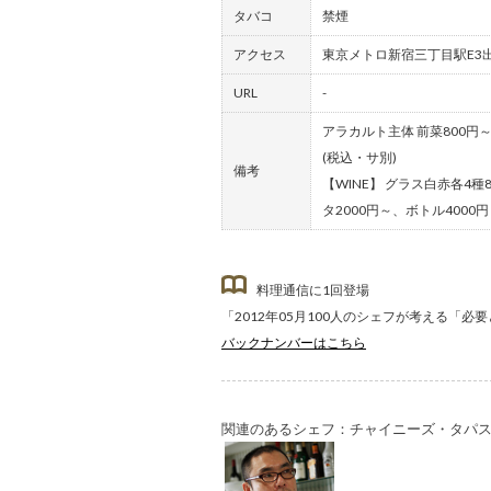
タバコ
禁煙
アクセス
東京メトロ新宿三丁目駅E3
URL
-
アラカルト主体 前菜800円
(税込・サ別)
備考
【WINE】 グラス白赤各4種
タ2000円～、ボトル4000
料理通信に1回登場
「2012年05月100人のシェフが考える「必
バックナンバーはこちら
関連のあるシェフ：チャイニーズ・タパ