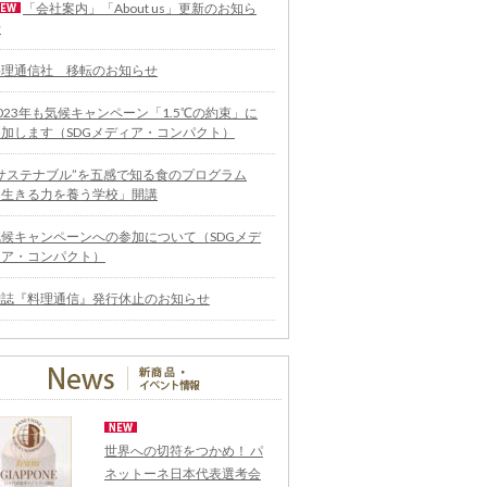
「会社案内」「About us」更新のお知ら
せ
料理通信社 移転のお知らせ
023年も気候キャンペーン「1.5℃の約束」に
参加します（SDGメディア・コンパクト）
“サステナブル”を五感で知る食のプログラム
「生きる力を養う学校」開講
気候キャンペーンへの参加について（SDGメデ
ィア・コンパクト）
雑誌『料理通信』発行休止のお知らせ
世界への切符をつかめ！ パ
ネットーネ日本代表選考会