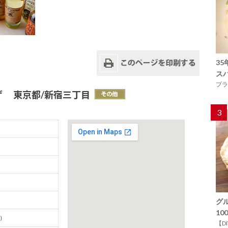
3
ス
プラ
ゲ 東京都/新宿三丁目
3
グ
1
）
【D