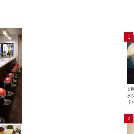
1
５
氷
【D
2