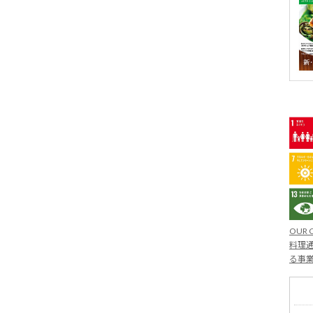
OUR 
料理通
る事