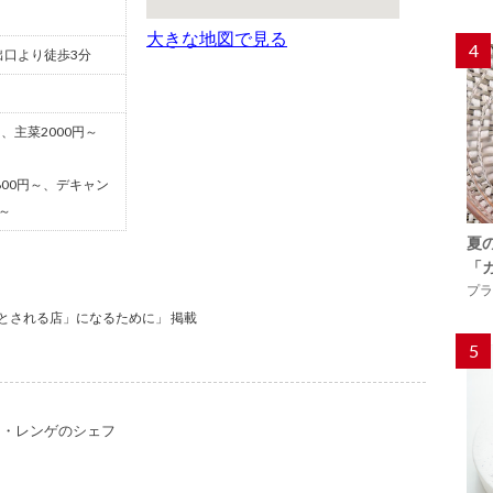
大きな地図で見る
4
出口より徒歩3分
～、主菜2000円～
800円～、デキャン
円～
夏
「
プラ
要とされる店」になるために」 掲載
5
ス・レンゲのシェフ