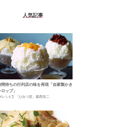
人気記事
時間待ちの行列店の味を再現「自家製かき
シロップ」
IYレシピ】「ひみつ堂」森西浩二