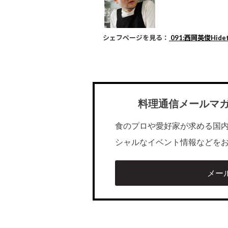
シェフページを見る：
091:西岡英俊Hideto
料理通信メールマ
食のプロや愛好家が求める国
シャルなイベント情報などを
メー