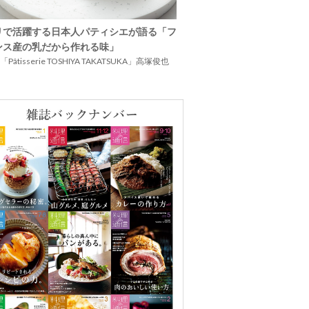
リで活躍する日本人パティシエが語る「フ
ンス産の乳だから作れる味」
Pâtisserie TOSHIYA TAKATSUKA」高塚俊也