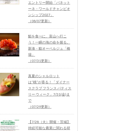
エントリー開始「パネット
ーネ・ワールドチャンピオ
ンシップ2027」
（08/07更新）
鮨を食べに、富山へ行こ
う！一瞬の海の命を握る。
新湊・鮨オーベルジュ「橋
場」
（07/31更新）
真夏のシャルロット
は“桃”が香る！「ダイナー
スクラブ フランス パティス
リー ウィーク」7/31(金)ま
で
（07/29更新）
【7/28（火）開催・茨城】
持続可能な農業に関わる研