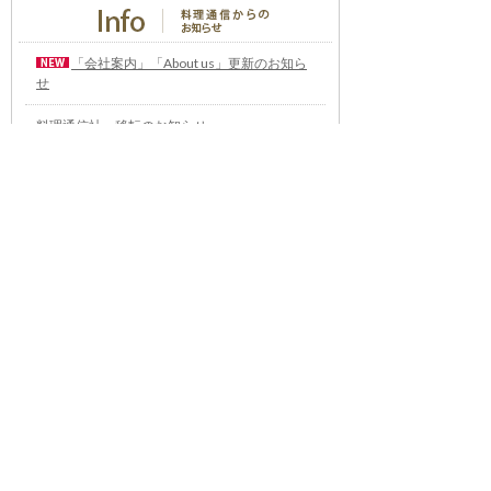
「会社案内」「About us」更新のお知ら
せ
料理通信社 移転のお知らせ
2023年も気候キャンペーン「1.5℃の約束」に
参加します（SDGメディア・コンパクト）
“サステナブル”を五感で知る食のプログラム
「生きる力を養う学校」開講
気候キャンペーンへの参加について（SDGメデ
ィア・コンパクト）
雑誌『料理通信』発行休止のお知らせ