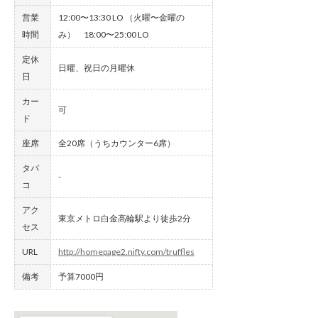
営業
12:00〜13:30 LO （火曜〜金曜の
時間
み） 18:00〜25:00 LO
定休
日曜、祝日の月曜休
日
カー
可
ド
座席
全20席（うちカウンター6席）
タバ
-
コ
アク
東京メトロ白金高輪駅より徒歩2分
セス
URL
http://homepage2.nifty.com/truffles
備考
予算7000円