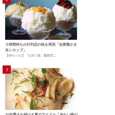
５時間待ちの行列店の味を再現「自家製かき
氷シロップ」
【DIYレシピ】「ひみつ堂」森西浩二
3
35年愛され続ける夏のアイドル「冷たい桃の