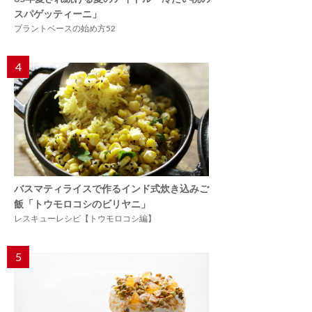
スパゲッティーニ」
プラントベースの始め方52
4
バスマティライスで作るインド式炊き込みご
飯「トウモロコシのビリヤニ」
レスキューレシピ【トウモロコシ編】
5