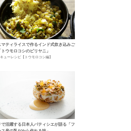
スマティライスで作るインド式炊き込みご
「トウモロコシのビリヤニ」
キューレシピ【トウモロコシ編】
リで活躍する日本人パティシエが語る「フ
ンス産の乳だから作れる味」