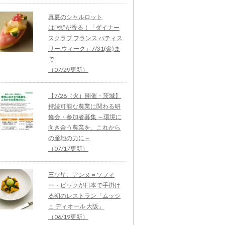
真夏のシャルロット
は“桃”が香る！「ダイナー
スクラブ フランス パティス
リー ウィーク」7/31(金)ま
で
（07/29更新）
【7/28（火）開催・茨城】
持続可能な農業に関わる研
修会・参加者募集 ～環境に
向き合う農業を、これから
の産地の力に～
（07/17更新）
三ツ星、アンヌ＝ソフィ
ー・ピックが日本で手掛け
る初のレストラン「ムッシ
ュ ディオール 大阪」
（06/19更新）