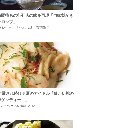
時間待ちの行列店の味を再現「自家製かき
シロップ」
IYレシピ】「ひみつ堂」森西浩二
5年愛され続ける夏のアイドル「冷たい桃の
パゲッティーニ」
ントベースの始め方52