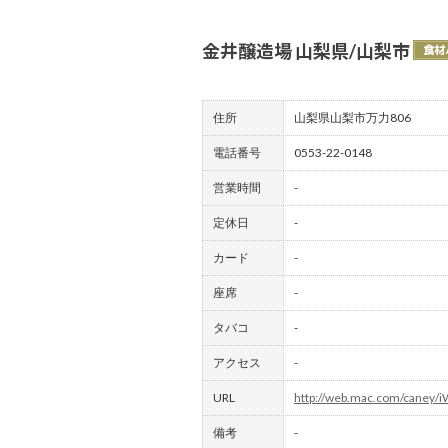
金井醸造場 山梨県/山梨市
住所
山梨県山梨市万力806
電話番号
0553-22-0148
営業時間
-
定休日
-
カード
-
座席
-
タバコ
-
アクセス
-
URL
http://web.mac.com/caney/
備考
-