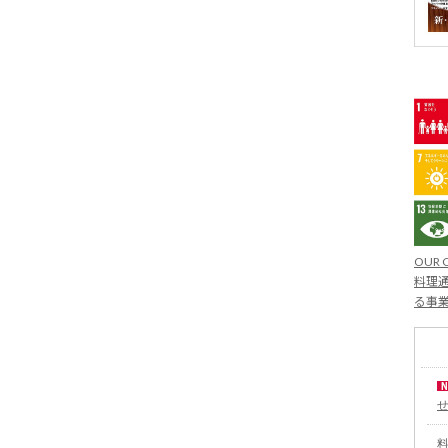
OUR 
料理通
る事