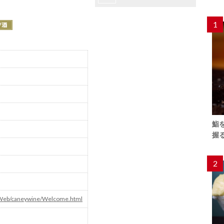
1
鮨
握
2
iWeb/caneywine/Welcome.html