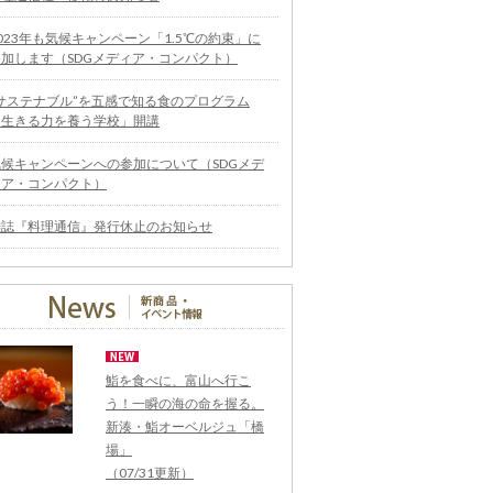
023年も気候キャンペーン「1.5℃の約束」に
参加します（SDGメディア・コンパクト）
“サステナブル”を五感で知る食のプログラム
「生きる力を養う学校」開講
気候キャンペーンへの参加について（SDGメデ
ィア・コンパクト）
雑誌『料理通信』発行休止のお知らせ
鮨を食べに、富山へ行こ
う！一瞬の海の命を握る。
新湊・鮨オーベルジュ「橋
場」
（07/31更新）