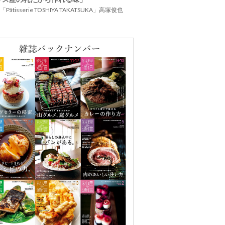
Pâtisserie TOSHIYA TAKATSUKA」高塚俊也