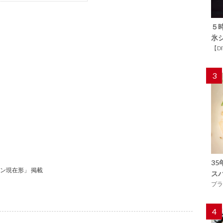
５
氷
【D
3
3
イン現在形」 掲載
ス
プラ
4