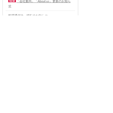
「会社案内」「About us」更新のお知ら
せ
料理通信社 移転のお知らせ
2023年も気候キャンペーン「1.5℃の約束」に
参加します（SDGメディア・コンパクト）
“サステナブル”を五感で知る食のプログラム
「生きる力を養う学校」開講
気候キャンペーンへの参加について（SDGメデ
ィア・コンパクト）
雑誌『料理通信』発行休止のお知らせ
世界への切符をつかめ！ パ
ネットーネ日本代表選考会