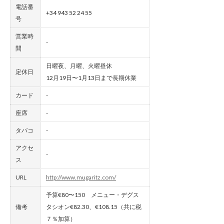
電話番
+34 943 52 24 55
号
営業時
-
間
日曜夜、月曜、火曜昼休
定休日
12月19日〜1月13日まで長期休業
カード
-
座席
-
タバコ
-
アクセ
-
ス
URL
http://www.mugaritz.com/
予算€80〜150 メニュー・デグス
備考
タシオン€82.30、€108.15（共に税
７％加算）