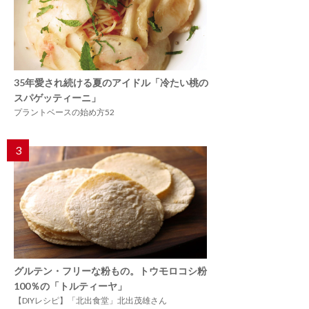
35年愛され続ける夏のアイドル「冷たい桃の
スパゲッティーニ」
プラントベースの始め方52
3
グルテン・フリーな粉もの。トウモロコシ粉
100％の「トルティーヤ」
【DIYレシピ】「北出食堂」北出茂雄さん