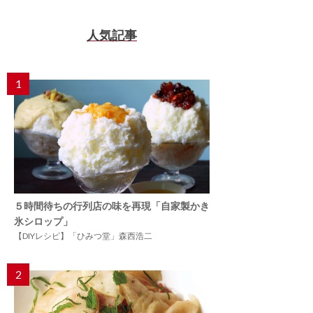
人気記事
1
５時間待ちの行列店の味を再現「自家製かき
氷シロップ」
【DIYレシピ】「ひみつ堂」森西浩二
2