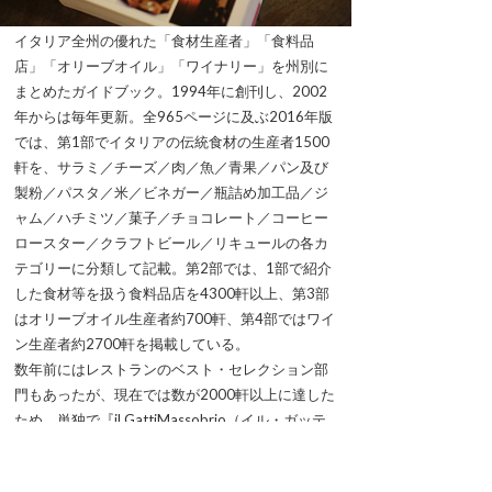
イタリア全州の優れた「食材生産者」「食料品
店」「オリーブオイル」「ワイナリー」を州別に
まとめたガイドブック。1994年に創刊し、2002
年からは毎年更新。全965ページに及ぶ2016年版
では、第1部でイタリアの伝統食材の生産者1500
軒を、サラミ／チーズ／肉／魚／青果／パン及び
製粉／パスタ／米／ビネガー／瓶詰め加工品／ジ
ャム／ハチミツ／菓子／チョコレート／コーヒー
ロースター／クラフトビール／リキュールの各カ
テゴリーに分類して記載。第2部では、1部で紹介
した食材等を扱う食料品店を4300軒以上、第3部
はオリーブオイル生産者約700軒、第4部ではワイ
ン生産者約2700軒を掲載している。
数年前にはレストランのベスト・セレクション部
門もあったが、現在では数が2000軒以上に達した
ため、単独で『il GattiMassobrio（イル・ガッテ
ィマッソブリオ）』という一冊のレストラン・ガ
イドとして発行するようになった。