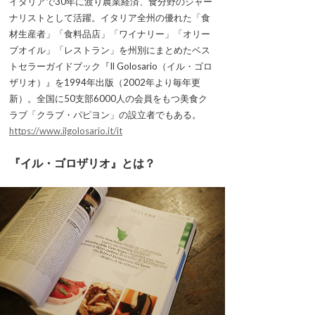
イタリアで30年に渡り農業経済、食分野のジャー
ナリストとして活躍。イタリア全州の優れた「食
材生産者」「食料品店」「ワイナリー」「オリー
ブオイル」「レストラン」を州別にまとめたベス
トセラーガイドブック『Il Golosario（イル・ゴロ
ザリオ）』を1994年出版（2002年より毎年更
新）。全国に50支部6000人の会員をもつ美食ク
ラブ「クラブ・パピヨン」の設立者でもある。
https://www.ilgolosario.it/it
『イル・ゴロザリオ』とは？