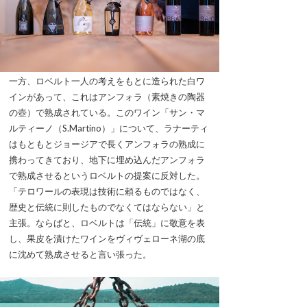
一方、ロベルト一人の考えをもとに造られた白ワ
インがあって、これはアンフォラ（素焼きの陶器
の壺）で熟成されている。このワイン「サン・マ
ルティーノ（S.Martino）」について、ラナーティ
はもともとジョージアで長くアンフォラの熟成に
携わってきており、地下に埋め込んだアンフォラ
で熟成させるというロベルトの提案に反対した。
「テロワールの表現は技術に頼るものではなく、
歴史と伝統に則したものでなくてはならない」と
主張。ならばと、ロベルトは「伝統」に敬意を表
し、果皮を漬けたワインをヴィヴェローネ湖の底
に沈めて熟成させると言い張った。