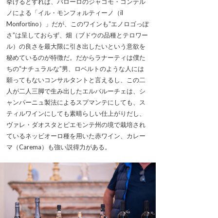
挙げるとすれば、バローロのジャコモ・コンテル
ノによる「イル・モンフォルティーノ（il
Monfortino）」だが、このワインも“エノロゴっぽ
さ”は呈しておらず、畑（ブドウの品種とテロワー
ル）の良さを最大限に引き出したいという意欲を
秘めているのが特徴だ。だからラナーティは僕た
ちの“ナチュラルな”男、ロベルトのような人には
願ってもないコンサルタントと言えるし、この二
人が二人三脚で生み出したエルバルーチェは、シ
ャンパーニュ製法によるスプマンテにしても、ス
ティルワインにしても素晴らしい仕上がりだし、
ヴァレ・ダオスタとピエモンテ州の境で栽培され
ているネッビオーロ種を用いた赤ワイン、カレー
マ（Carema）も強い説得力がある。