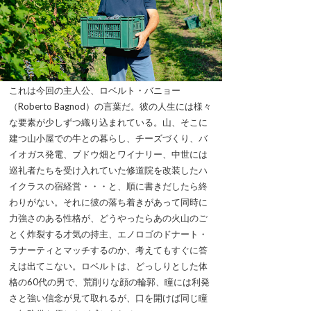
これは今回の主人公、ロベルト・バニョー
（Roberto Bagnod）の言葉だ。彼の人生には様々
な要素が少しずつ織り込まれている。山、そこに
建つ山小屋での牛との暮らし、チーズづくり、バ
イオガス発電、ブドウ畑とワイナリー、中世には
巡礼者たちを受け入れていた修道院を改装したハ
イクラスの宿経営・・・と、順に書きだしたら終
わりがない。それに彼の落ち着きがあって同時に
力強さのある性格が、どうやったらあの火山のご
とく炸裂する才気の持主、エノロゴのドナート・
ラナーティとマッチするのか、考えてもすぐに答
えは出てこない。ロベルトは、どっしりとした体
格の60代の男で、荒削りな顔の輪郭、瞳には利発
さと強い信念が見て取れるが、口を開けば同じ瞳