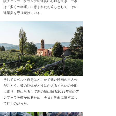
院チェッラ・グランデの運営に心血を注ぎ、一家
は「多くの幸運」に恵まれたお返しとして、その
建築美を守り続けている。
そしてロベルト自身はどこかで観た映画の主人公
がごとく、彼の巨体がどうにか入るくらいの小船
に乗り、筏に吊るして湖の底に眠る2022年産のア
ンフォラを確かめるため、今日も湖面に漕ぎ出し
て行くのだった。