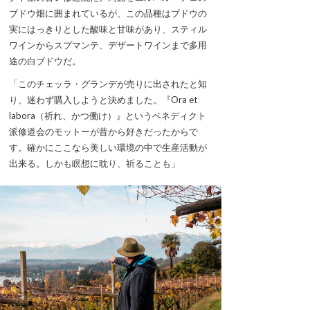
ブドウ畑に囲まれているが、この品種はブドウの
実にはっきりとした酸味と甘味があり、スティル
ワインからスプマンテ、デザートワインまで多用
途の白ブドウだ。
「このチェッラ・グランデが売りに出されたと知
り、迷わず購入しようと決めました。『Ora et
labora（祈れ、かつ働け）』というベネディクト
派修道会のモットーが昔から好きだったからで
す。確かにここなら美しい環境の中で生産活動が
出来る。しかも瞑想に耽り、祈ることも」