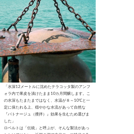
「水深12メートルに沈めたテラコッタ製のアンフ
ォラ内で果皮を漬けたまま10カ月間醸します。こ
の水深もたまたまではなく、水温が８～10℃と一
定に保たれる上、穏やかな水流があって自然な
『バトナージュ（攪拌）』効果を生むため選びま
した」
ロベルトは「伝統」と呼ぶが、そんな製法があっ