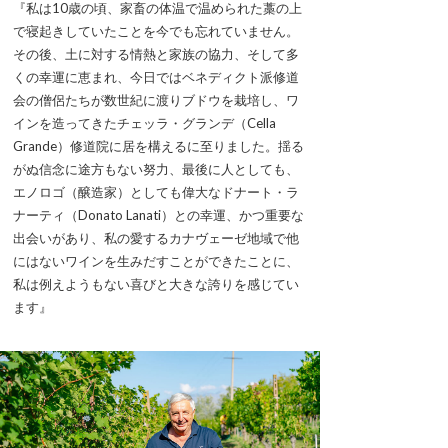
『私は10歳の頃、家畜の体温で温められた藁の上
で寝起きしていたことを今でも忘れていません。
その後、土に対する情熱と家族の協力、そして多
くの幸運に恵まれ、今日ではベネディクト派修道
会の僧侶たちが数世紀に渡りブドウを栽培し、ワ
インを造ってきたチェッラ・グランデ（Cella
Grande）修道院に居を構えるに至りました。揺る
がぬ信念に途方もない努力、最後に人としても、
エノロゴ（醸造家）としても偉大なドナート・ラ
ナーティ（Donato Lanati）との幸運、かつ重要な
出会いがあり、私の愛するカナヴェーゼ地域で他
にはないワインを生みだすことができたことに、
私は例えようもない喜びと大きな誇りを感じてい
ます』