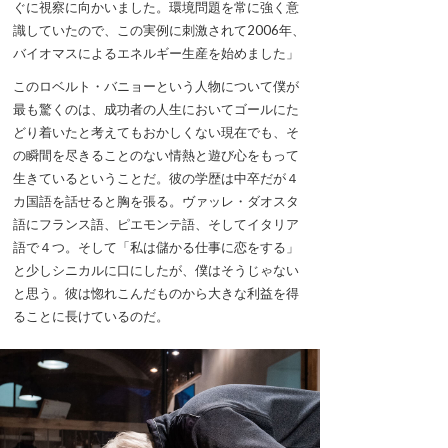
ぐに視察に向かいました。環境問題を常に強く意
識していたので、この実例に刺激されて2006年、
バイオマスによるエネルギー生産を始めました」
このロベルト・バニョーという人物について僕が
最も驚くのは、成功者の人生においてゴールにた
どり着いたと考えてもおかしくない現在でも、そ
の瞬間を尽きることのない情熱と遊び心をもって
生きているということだ。彼の学歴は中卒だが４
カ国語を話せると胸を張る。ヴァッレ・ダオスタ
語にフランス語、ピエモンテ語、そしてイタリア
語で４つ。そして「私は儲かる仕事に恋をする」
と少しシニカルに口にしたが、僕はそうじゃない
と思う。彼は惚れこんだものから大きな利益を得
ることに長けているのだ。