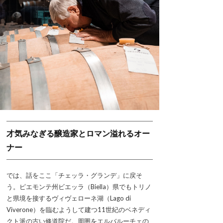
才気みなぎる醸造家とロマン溢れるオー
ナー
では、話をここ「チェッラ・グランデ」に戻そ
う。ピエモンテ州ビエッラ（Biella）県でもトリノ
と県境を接するヴィヴェローネ湖（Lago di
Viverone）を臨むようして建つ11世紀のベネディ
クト派の古い修道院だ。周囲をエルバルーチェの