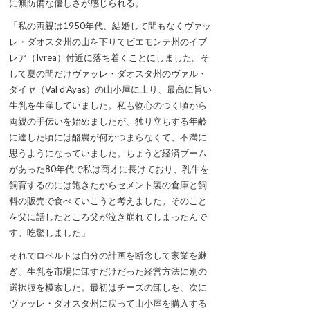
に無防備な優しさが感じられる。
「私の両親は1950年代、結婚して間もなくヴァッ
レ・ダオスタ州の山を下りてピエモンテ州のイブ
レア（Ivrea）付近に落ち着くことにしました。そ
して夏の間だけヴァッレ・ダオスタ州のヴァル・
ダイヤ（Val d’Ayas）の山小屋に上り、最高に旨い
生乳を生産していました。私も物心のつく頃から
両親の手伝いを始めましたが、独り立ちする年齢
に達した頃には酪農が何かつまらなくて、不満に
思うようになっていました。ちょうど経済ブーム
があった80年代で私は商才に長けており、乳牛を
飼育するのには飽きたからセメント製の倉庫と飼
料の販売で食べていこうと考えました。そのこと
を父に話したところ父が泣き崩れてしまったんで
す。吃驚しました」
それでロベルトは自分の計画を断念して家業を継
ぎ、生乳を市場に卸すだけだった経営方法に別の
選択肢を模索した。最初はチーズの卸しを、次に
ヴァッレ・ダオスタ州に戻って山小屋を購入する