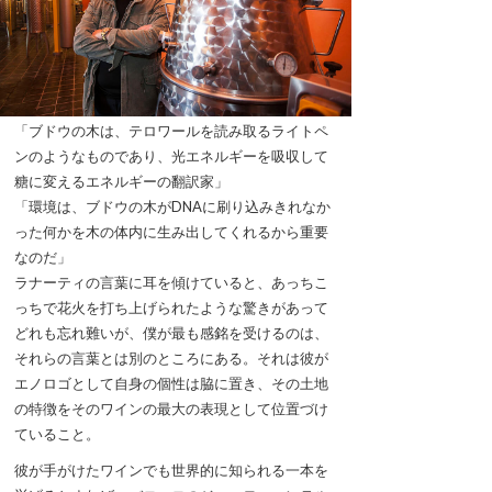
「ブドウの木は、テロワールを読み取るライトペ
ンのようなものであり、光エネルギーを吸収して
糖に変えるエネルギーの翻訳家」
「環境は、ブドウの木がDNAに刷り込みきれなか
った何かを木の体内に生み出してくれるから重要
なのだ」
ラナーティの言葉に耳を傾けていると、あっちこ
っちで花火を打ち上げられたような驚きがあって
どれも忘れ難いが、僕が最も感銘を受けるのは、
それらの言葉とは別のところにある。それは彼が
エノロゴとして自身の個性は脇に置き、その土地
の特徴をそのワインの最大の表現として位置づけ
ていること。
彼が手がけたワインでも世界的に知られる一本を