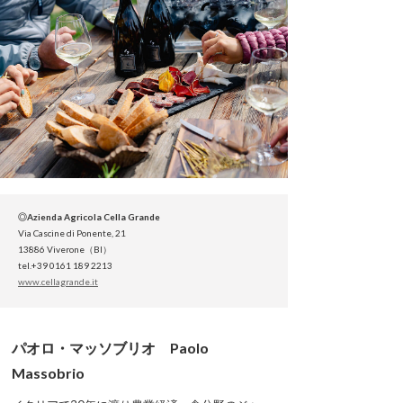
◎Azienda Agricola Cella Grande
Via Cascine di Ponente, 21
13886 Viverone（BI）
tel.+39 0161 189 2213
www.cellagrande.it
パオロ・マッソブリオ Paolo
Massobrio