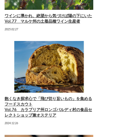
ワインに導かれ、絶望から気づけば陽の下にいた
Vol.77 マルケ州の土着品種ワイン生産者
2025.02.27
飽くなき探求心で「飛び切り旨いもの」を集める
フードスカウト
Vol.76 カラブリア州ロンゴバルディ村の食品セ
レクトショップ兼オステリア
2024.12.26