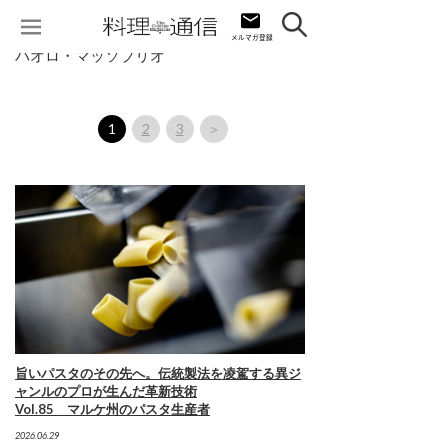
パオロ・マッソブリオ
1
2
3
＞
旨いパスタのその先へ。伝統製法を凌駕する異ジ
ャンルのプロが生んだ革新技術
Vol.85 マルケ州のパスタ生産者
2026.06.29