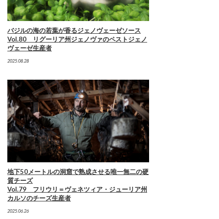
バジルの海の若葉が香るジェノヴェーゼソース
Vol.80 リグーリア州ジェノヴァのペストジェノ
ヴェーゼ生産者
2025.08.28
地下50メートルの洞窟で熟成させる唯一無二の硬
質チーズ
Vol.79 フリウリ＝ヴェネツィア・ジューリア州
カルソのチーズ生産者
2025.06.26