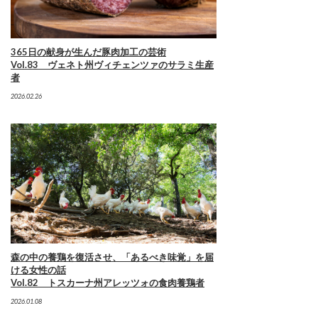
365日の献身が生んだ豚肉加工の芸術
Vol.83 ヴェネト州ヴィチェンツァのサラミ生産
者
2026.02.26
森の中の養鶏を復活させ、「あるべき味覚」を届
ける女性の話
Vol.82 トスカーナ州アレッツォの食肉養鶏者
2026.01.08