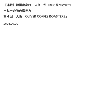
【連載】韓国出身ロースターが日本で見つけたコ
ーヒーの味の磨き方
第４回 大阪「OLIVER COFFEE ROASTERS」
2026.04.20
経営を語る料理学会。それがガストロノミーの新
しい現実。
第24 回 マドリード・フュージョン
2026.04.09