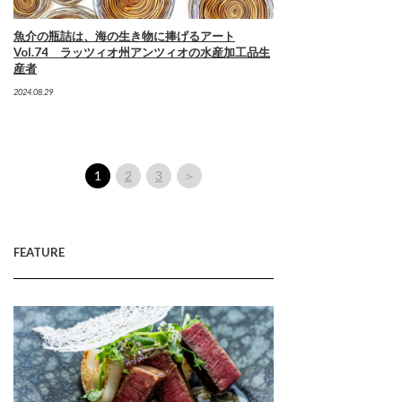
魚介の瓶詰は、海の生き物に捧げるアート
Vol.74 ラッツィオ州アンツィオの水産加工品生
産者
2024.08.29
1
2
3
＞
FEATURE