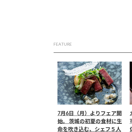
FEATURE
7月6日（月）よりフェア開
始。 茨城の初夏の食材に生
命を吹き込む、シェフ５人