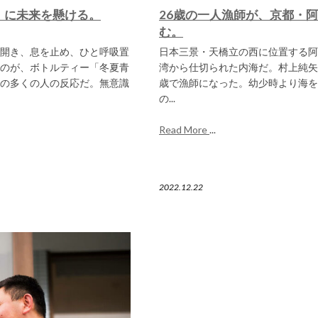
」に未来を懸ける。
26歳の一人漁師が、京都・
む。
開き、息を止め、ひと呼吸置
日本三景・天橋立の西に位置する阿蘇
のが、ボトルティー「冬夏青
湾から仕切られた内海だ。村上純矢
の多くの人の反応だ。無意識
歳で漁師になった。幼少時より海を
の...
Read More
...
2022.12.22