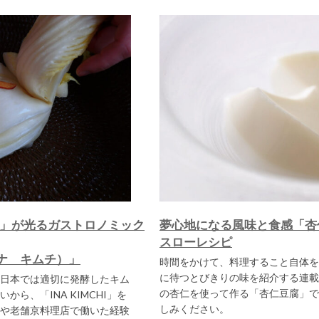
旬」が光るガストロノミック
夢心地になる風味と食感「杏
スローレシピ
（イナ キムチ）」
時間をかけて、料理すること自体を
に待つとびきりの味を紹介する連載
日本では適切に発酵したキム
の杏仁を使って作る「杏仁豆腐」で
ら、「INA KIMCHI」を
しみください。
や老舗京料理店で働いた経験