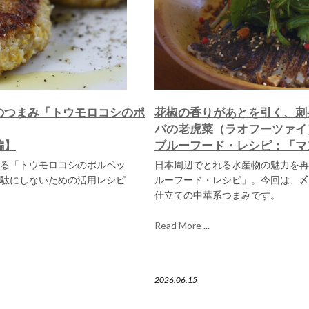
のつまみ「トウモロコシのポ
花椒の香りがあとを引く、刺
バの老虎菜（ラオフーツァイ
編】
ブルーフード・レシピ：「マ
る「トウモロコシのポルペッ
日本周辺でとれる水産物の魅力を再
駄にしないための活用レシピ
ルーフード・レシピ」。今回は、〆
仕立ての中華系つまみです。
Read More
...
2026.06.15