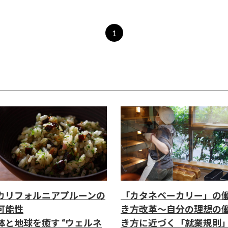
1
カリフォルニアプルーンの
「カタネベーカリー」の
可能性
き方改革～自分の理想の
体と地球を癒す “ウェルネ
き方に近づく「就業規則