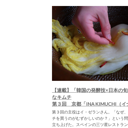
【連載】「韓国の発酵技×日本の
なキムチ
第３回 京都「INA KIMUCHI
第３回の主役はイ・ゼランさん。「なぜ、
チを買うのがむずかしいのか？」という問いか
立ち上げた。スペインの三ツ星レストラン