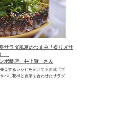
身サラダ風夏のつまみ「炙り〆サ
）」
ンボ飯店」井上賢一さん
発見するレシピを紹介する連載「ブ
サバに花椒と香菜を合わせたサラダ