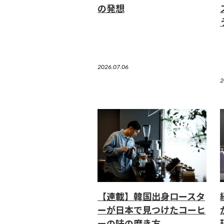
の発想
2026.07.06
2
【連載】韓国出身ロースタ
ーが日本で見つけたコーヒ
ーの味の磨き方