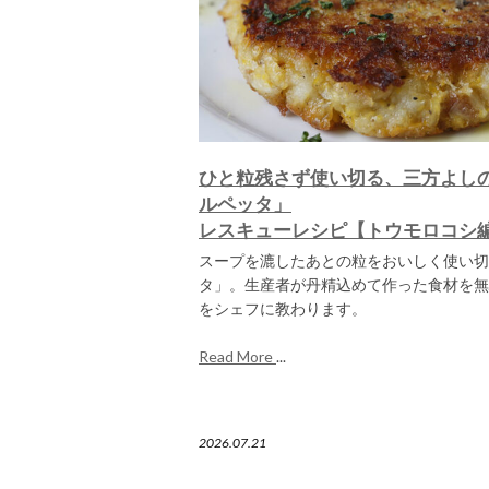
ひと粒残さず使い切る、三方よし
ルペッタ」
レスキューレシピ【トウモロコシ
スープを漉したあとの粒をおいしく使い切
タ」。生産者が丹精込めて作った食材を無
をシェフに教わります。
Read More
...
2026.07.21