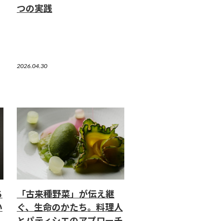
つの実践
2026.04.30
ち
「古来種野菜」が伝え継
い
ぐ、生命のかたち。料理人
とパティシエのアプローチ