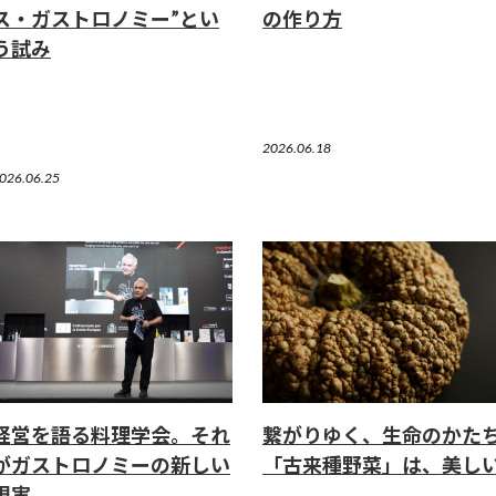
ス・ガストロノミー”とい
の作り方
う試み
2026.06.18
026.06.25
経営を語る料理学会。それ
繋がりゆく、生命のかた
がガストロノミーの新しい
「古来種野菜」は、美し
現実。