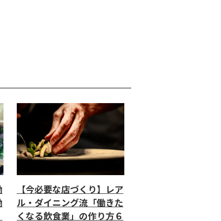
働
【今必要な店づくり】レア
働
ル・ダイニング流「働きた
」
くなる飲食業」の作り方６