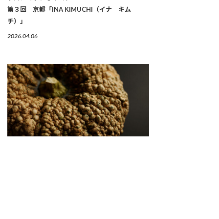
第３回 京都「INA KIMUCHI（イナ キム
チ）」
2026.04.06
繋がりゆく、生命のかたち 「古来種野菜」は、美
しい
2026.04.02