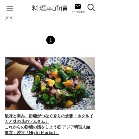
タイ
1
PR
酸味と辛み、砂糖がつなぐ香りの余韻「ホタルイ
カと菜の花のソムタム」
これからの砂糖の話をしよう② アジア料理人編
東京・渋谷「Night Market」