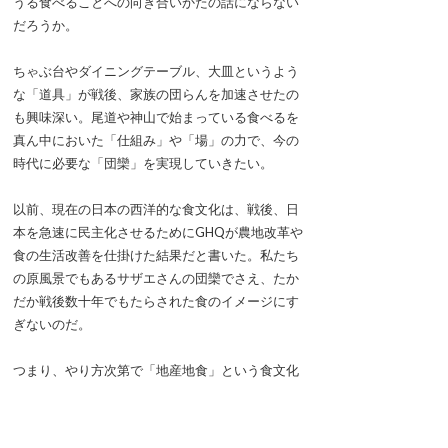
うる食べることへの向き合いかたの話にならない
だろうか。
ちゃぶ台やダイニングテーブル、大皿というよう
な「道具」が戦後、家族の団らんを加速させたの
も興味深い。尾道や神山で始まっている食べるを
真ん中においた「仕組み」や「場」の力で、今の
時代に必要な「団欒」を実現していきたい。
以前、現在の日本の西洋的な食文化は、戦後、日
本を急速に民主化させるためにGHQが農地改革や
食の生活改善を仕掛けた結果だと書いた。私たち
の原風景でもあるサザエさんの団欒でさえ、たか
だか戦後数十年でもたらされた食のイメージにす
ぎないのだ。
つまり、やり方次第で「地産地食」という食文化
をこれからの団欒として、みんなで世界に広げて
いける可能性があるということじゃないか。