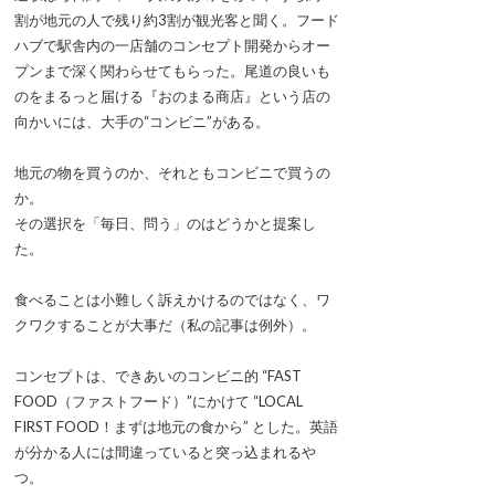
割が地元の人で残り約3割が観光客と聞く。フード
ハブで駅舎内の一店舗のコンセプト開発からオー
プンまで深く関わらせてもらった。尾道の良いも
のをまるっと届ける『おのまる商店』という店の
向かいには、大手の“コンビニ”がある。
地元の物を買うのか、それともコンビニで買うの
か。
その選択を「毎日、問う」のはどうかと提案し
た。
食べることは小難しく訴えかけるのではなく、ワ
クワクすることが大事だ（私の記事は例外）。
コンセプトは、できあいのコンビニ的 “FAST
FOOD（ファストフード）”にかけて “LOCAL
FIRST FOOD！まずは地元の食から” とした。英語
が分かる人には間違っていると突っ込まれるや
つ。