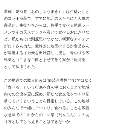
通称「尾商巻（おのしょうまき）」は生徒たちと
のコラボ商品で、すでに地元の人たちにも人気の
商品だ。生徒たちからは、片手で食べる尾道ラー
メンやイカ天スナックを巻いて食べるおにぎりな
ど、私たちでは到底思いつかない斬新なアイデア
がたくさん出た。最終的に地元のまるか食品さん
が製造するイカ天を出汁醤油に浸し、青のりや広
島菜と白ごまをご飯とまぜて巻く案が「尾商巻」
として採用された。
この尾道での取り組みは“経済合理性”だけではなく
「食べる」という行為を真ん中におくことで地域
内での交流を更に深め、新たな食文化をつくり伝
承していくということを目指している。この地域
のみんなで一緒に「つくり、食べる」ことを広義
な意味でのこれからの「団欒（だんらん）」のあ
り方としてとらえることはできないか。