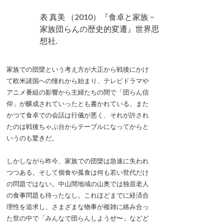
表 真美 （2010）『食卓と家族 −
家族団らんの歴史的変遷』世界思
想社.
家族での団欒という考え方が大正から戦後にかけ
て欧米諸国への憧れから始まり、テレビドラマや
アニメ番組の影響から主婦たちの間で「団らん信
仰」が醸成されていったとも書かれている。また
かつて食卓での会話は行儀が悪く、それが許され
たのは戦後ちゃぶ台からテーブルになってからと
いうのも驚きだ。
しかしながら昨今、家族での団欒は急速に失われ
つつある。そして個食や孤食は何も若い世代だけ
の問題ではない。中山間地域の山奥では独居老人
の食事問題も待ったなし。これほどまでに経済合
理性を追求し、さまざまな物事が複雑に絡み合っ
た世の中で「みんなで団らんしようぜ〜」などど