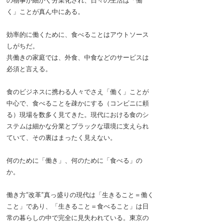
の物事が細かく分業化され、日々の生活は「働
く」ことが真ん中にある。
効率的に働くために、食べることはアウトソース
しがちだ。
共働きの家庭では、外食、中食などのサービスは
必須と言える。
食のビジネスに携わる人々でさえ「働く」ことが
中心で、食べることを疎かにする（コンビニに頼
る）現場を数多く見てきた。現代における食のシ
ステムは細かな分業とブラックな環境に支えられ
ていて、その裏はまったく見えない。
何のために「働き」、何のために「食べる」の
か。
働き方“改革”真っ盛りの現代は「生きること＝働く
こと」であり、「生きること＝食べること」は日
常の暮らしの中で完全に見失われている。東京の