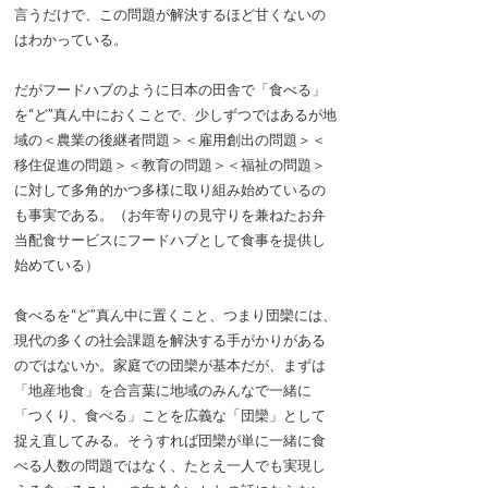
言うだけで、この問題が解決するほど甘くないの
はわかっている。
だがフードハブのように日本の田舎で「食べる」
を“ど”真ん中におくことで、少しずつではあるが地
域の＜農業の後継者問題＞＜雇用創出の問題＞＜
移住促進の問題＞＜教育の問題＞＜福祉の問題＞
に対して多角的かつ多様に取り組み始めているの
も事実である。（お年寄りの見守りを兼ねたお弁
当配食サービスにフードハブとして食事を提供し
始めている）
食べるを“ど”真ん中に置くこと、つまり団欒には、
現代の多くの社会課題を解決する手がかりがある
のではないか。家庭での団欒が基本だが、まずは
「地産地食」を合言葉に地域のみんなで一緒に
「つくり、食べる」ことを広義な「団欒」として
捉え直してみる。そうすれば団欒が単に一緒に食
べる人数の問題ではなく、たとえ一人でも実現し