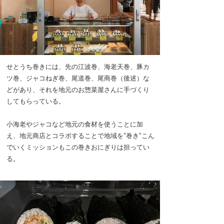
せとうち巻きには、先の江波巻、海老天巻、豚カ
ツ巻、ジャコねぎ巻、尾道巻、尾商巻（後述）な
どがあり、それを地元のお惣菜屋さんに手づくり
してもらっている。
小海老やジャコなど地元の食材を使うことに加
え、地元商店とコラボすることで地域を“巻き”こん
でいくミッションもこの巻きおにぎりは担ってい
る。