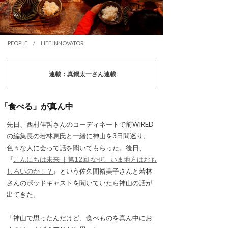
PEOPLE / LIFE INNOVATOR
連載：
真鍋太一さん連載
「食べる」が真ん中
先日、西村佳哲さんのコーディネートで前WIRED
の編集長の若林恵氏と一緒に神山を3日間巡り、
色々な人に会って話を聞いてもらった。後日、
『
こんにちは未来 ｜第12回 なぜ、いま地方はおも
しろいのか！？
』という佐久間裕美子さんと若林
さんのポッドキャストを聞いていたら神山の話が
出てきた。
「神山で思ったんだけど、食べものを真ん中にお