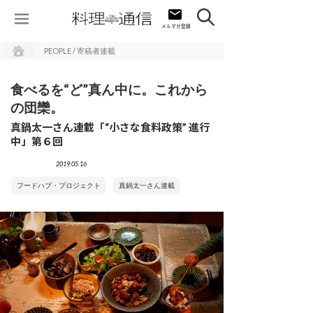
PEOPLE / 寄稿者連載
食べるを“ど”真ん中に。これから
の団欒。
真鍋太一さん連載「“小さな食料政策” 進行
中」第６回
2019.05.16
フードハブ・プロジェクト
真鍋太一さん連載