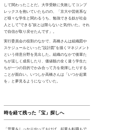
して関わったことだ。大学受験に失敗してコンプ
レックスを抱いていたものの、「京大や芸術系な
ど様々な学生と関わるうち、勉強できる奴が社会
人として“できる”奴とは限らないと気付いた。それ
で自信が取り戻せたんです」。
実行委員会の役割のなかで、高橋さんは組織図や
スケジュールといった“設計図”を描くマネジメント
という得意分野を見出した。組織のなかで後輩た
ちが逞しく成長したり、価値観の全く違う学生た
ちが一つの目的でかみ合って力を発揮したりする
ことが面白い。いつしか高橋さんは「いつか起業
を」と夢見るようになっていた。
時を経て残った「宝」探しへ
「営業をしっかりやっておけば、起業も転職もで