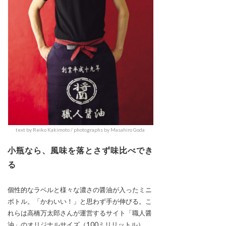
text by Reiko Kakimoto / photographs by Masahiro Goda
小瓶なら、風味を落とさず味比べでき
る
個性的なラベルと様々な濃さの醤油が入ったミニ
ボトル。「かわいい！」と思わず手が伸びる。こ
れらは高橋万太郎さんが運営するサイト「職人醤
油」のオリジナルサイズ（100ミリリットル）