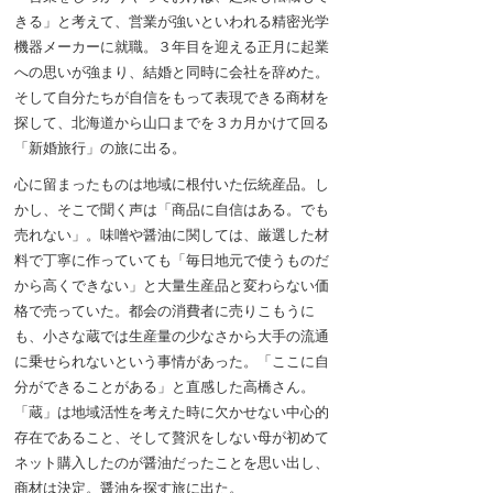
きる」と考えて、営業が強いといわれる精密光学
機器メーカーに就職。３年目を迎える正月に起業
への思いが強まり、結婚と同時に会社を辞めた。
そして自分たちが自信をもって表現できる商材を
探して、北海道から山口までを３カ月かけて回る
「新婚旅行」の旅に出る。
心に留まったものは地域に根付いた伝統産品。し
かし、そこで聞く声は「商品に自信はある。でも
売れない」。味噌や醤油に関しては、厳選した材
料で丁寧に作っていても「毎日地元で使うものだ
から高くできない」と大量生産品と変わらない価
格で売っていた。都会の消費者に売りこもうに
も、小さな蔵では生産量の少なさから大手の流通
に乗せられないという事情があった。「ここに自
分ができることがある」と直感した高橋さん。
「蔵」は地域活性を考えた時に欠かせない中心的
存在であること、そして贅沢をしない母が初めて
ネット購入したのが醤油だったことを思い出し、
商材は決定。醤油を探す旅に出た。