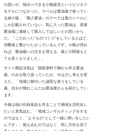
の思いが、味比べできる小瓶販売というビジネス
モデルにつながった。ラベルは醤油蔵で使ってい
る縮小版。「職人醤油」のマークは蓋のシールに
しか記載されていない。気に入った醤油は、直接
醤油蔵に連絡して購入してほしいとの思いから
だ。「こだわった“ものづくり”をしている人ほど、
消費者と繋がりたがっているんです。小瓶が売れ
れば、醤油蔵への注文も増える。蔵との関係もと
ても良くなりました」。
サイト開設当初は「国産原料で麹から作る醤油
蔵」のみを取り扱っていたが、今は少し考えを変
えた。「地場に根付いた誠実な造りをしている
蔵、自分が惚れこんだお醤油屋さんを紹介してい
ます」
今後は他の伝統産品も売ることで地域を活性化し
たいと意気込む。「地域コンサルティングをする
のではなく、“よそもの”として一緒に商いをしたい
んです」。抱え込むのではなく、同じ方向を見て