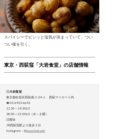
スパイシーでビシッと塩気が決まっていて、つい
つい後を引く。
東京・西荻窪「大岩食堂」の店舗情報
◎大岩食堂
東京都杉並区西荻南３-24-１ 西荻マイロード内
☎ 03-6913-6641
11:30～14:30LO
18:00～21:00LO（水～土曜）
日曜休
JR西荻窪駅より徒歩２分
Instagram：
@oiwashokudo