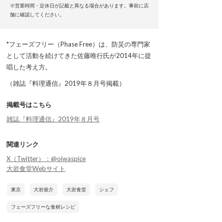
※営業時間・定休日が記載と異なる場合があります。事前に店
舗に確認してください。
*フェーズフリー（Phase Free）は、防災の専門家
として活動を続けてきた佐藤唯行氏が2014年に提
唱した考え方。
（雑誌『料理通信』2019年８月号掲載）
掲載号はこちら
雑誌『料理通信』2019年８月号
関連リンク
X（Twitter）：@oiwaspice
大岩食堂Webサイト
東京
大岩俊介
大岩食堂
シェフ
フェーズフリーな食材レシピ