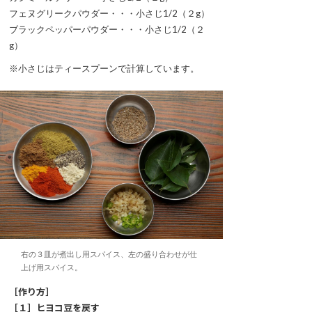
フェヌグリークパウダー・・・小さじ1/2（２g）
ブラックペッパーパウダー・・・小さじ1/2（２
g）
※小さじはティースプーンで計算しています。
右の３皿が煮出し用スパイス、左の盛り合わせが仕
上げ用スパイス。
［作り方］
［１］ヒヨコ豆を戻す