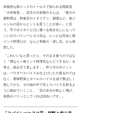
本格的な南インドのミールスで知られる西荻窪
「大岩食堂」。店主の大岩俊介さんは、「夜の小
皿料理は、和食店やイタリアン、酒場など、他ジ
ャンルの店からヒントを貰うことが多い」と言
う。手でポイポイと口に運べる突き出しにもって
こいのスパイシーヒヨコ豆は、レシピは完全に南
インド料理だが、なんと和食の「浸し豆」から発
想した。
「これいいなと思ったら、そのまま倣うのではな
く『僕なら＝南インド料理店ならどうするか』を
考え、組み立て直します」。作り方のポイント
は、パウダースパイスを仕上げにただ振るのでは
なく、香味野菜とホールスパイスを油で香ばしく
熱してから、その油の中で豆とスパイスを炒るよ
うに絡めていくこと。「豆の水分が程よく飛び、
表面がパリッとしてくれば頃合いです」。
「スパイシーヒヨコ豆」材料と作り方