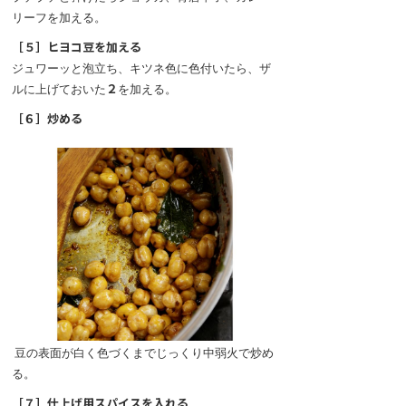
リーフを加える。
［５］ヒヨコ豆を加える
ジュワーッと泡立ち、キツネ色に色付いたら、ザ
ルに上げておいた
２
を加える。
［６］炒める
豆の表面が白く色づくまでじっくり中弱火で炒め
る。
［７］仕上げ用スパイスを入れる