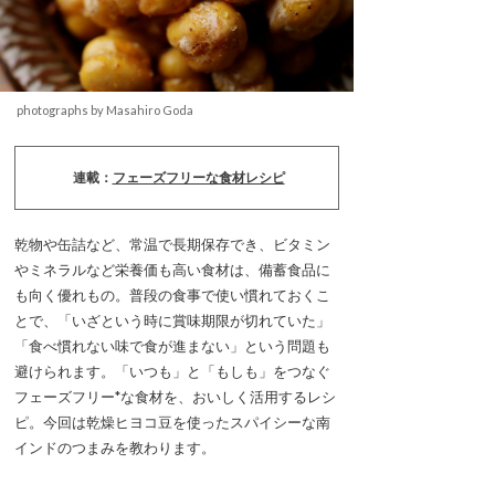
photographs by Masahiro Goda
連載：
フェーズフリーな食材レシピ
乾物や缶詰など、常温で長期保存でき、ビタミン
やミネラルなど栄養価も高い食材は、備蓄食品に
も向く優れもの。普段の食事で使い慣れておくこ
とで、「いざという時に賞味期限が切れていた」
「食べ慣れない味で食が進まない」という問題も
避けられます。「いつも」と「もしも」をつなぐ
フェーズフリー*な食材を、おいしく活用するレシ
ピ。今回は乾燥ヒヨコ豆を使ったスパイシーな南
インドのつまみを教わります。