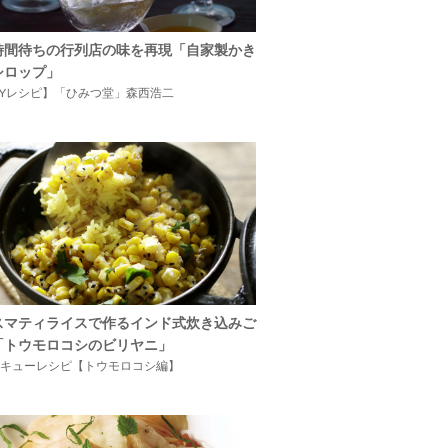
時間待ちの行列店の味を再現「自家製かき
シロップ」
IYレシピ】「ひみつ堂」森西浩二
スマティライスで作るインド式炊き込みご
「トウモロコシのビリヤニ」
キューレシピ【トウモロコシ編】