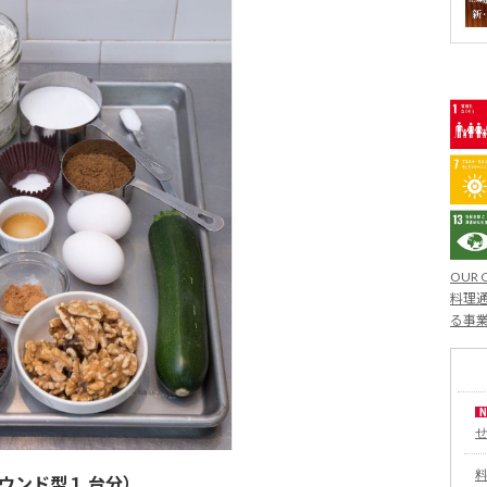
OUR 
料理通
る事
のパウンド型１ 台分）