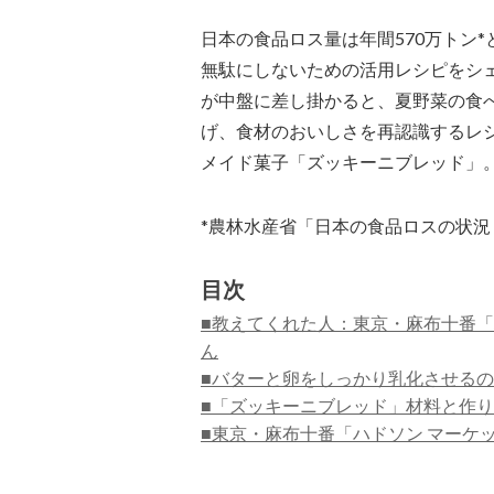
日本の食品ロス量は年間570万トン
無駄にしないための活用レシピをシ
が中盤に差し掛かると、夏野菜の食
げ、食材のおいしさを再認識するレ
メイド菓子「ズッキーニブレッド」
*農林水産省「日本の食品ロスの状況
目次
■教えてくれた人：東京・麻布十番「
ん
■バターと卵をしっかり乳化させる
■「ズッキーニブレッド」材料と作
■東京・麻布十番「ハドソン マーケ