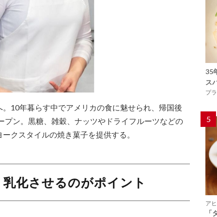
3
ス
プラ
へ。10年暮らす中でアメリカの食に魅せられ、帰国後
5
オープン。黒糖、雑穀、ナッツやドライフルーツなどの
ヨークスタイルの焼き菓子を提供する。
り乳化させるのがポイント
アヒ
「