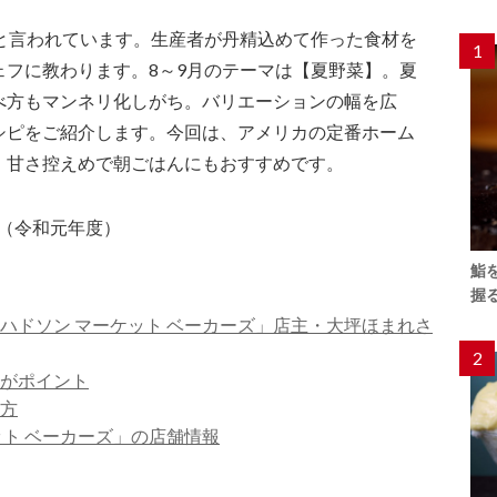
*と言われています。生産者が丹精込めて作った食材を
1
ェフに教わります。8～9月のテーマは【夏野菜】。夏
べ方もマンネリ化しがち。バリエーションの幅を広
シピをご紹介します。今回は、アメリカの定番ホーム
。甘さ控えめで朝ごはんにもおすすめです。
（令和元年度）
鮨
握
ハドソン マーケット ベーカーズ」店主・大坪ほまれさ
2
のがポイント
り方
ット ベーカーズ」の店舗情報