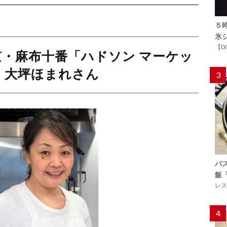
５
氷
【D
・麻布十番「ハドソン マーケッ
・大坪ほまれさん
3
バ
飯
レス
4