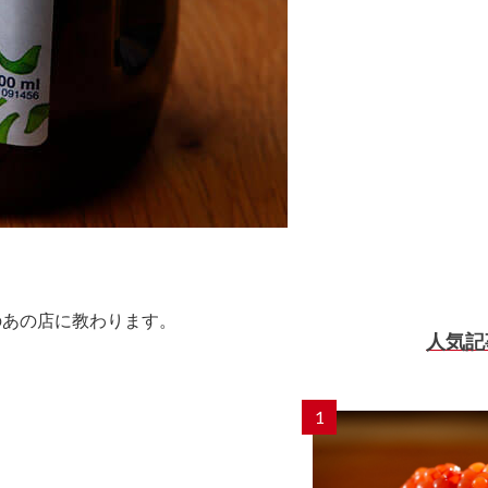
のあの店に教わります。
人気記
1