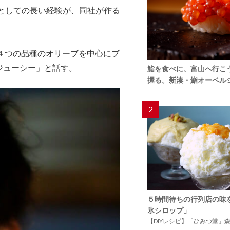
家としての長い経験が、同社が作る
４つの品種のオリーブを中心にブ
ジューシー」と話す。
鮨を食べに、富山へ行こ
握る。新湊・鮨オーベル
2
５時間待ちの行列店の味
氷シロップ」
【DIYレシピ】「ひみつ堂」