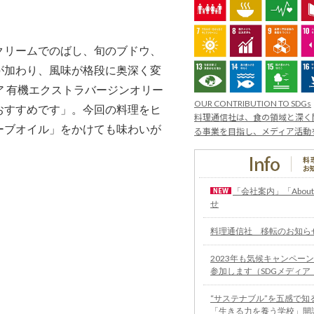
クリームでのばし、旬のブドウ、
が加わり、風味が格段に奥深く変
 有機エクストラバージンオリー
OUR CONTRIBUTION TO SDGs
おすすめです」。今回の料理をヒ
料理通信社は、食の領域と深く関
ーブオイル」をかけても味わいが
る事業を目指し、メディア活動
。
「会社案内」「Abou
せ
料理通信社 移転のお知ら
2023年も気候キャンペーン
参加します（SDGメディア
“サステナブル”を五感で知
「生きる力を養う学校」開