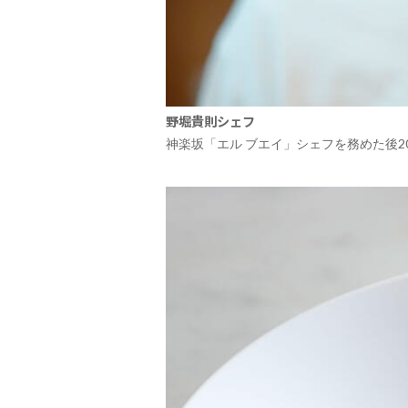
野堀貴則シェフ
神楽坂「エル ブエイ」シェフを務めた後2