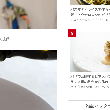
バスマティライスで作る
飯「トウモロコシのビリ
レスキューレシピ【トウモロ
5
で提供。
パリで活躍する日本人パ
ランス産の乳だから作れ
パリ「Pâtisserie TOSHIYA