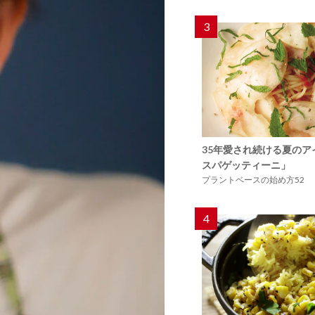
3
35年愛され続ける夏の
スパゲッティーニ」
プラントベースの始め方52
4