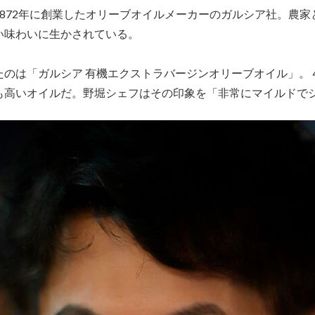
872年に創業したオリーブオイルメーカーのガルシア社。農
い味わいに生かされている。
たのは「ガルシア 有機エクストラバージンオリーブオイル」。
も高いオイルだ。野堀シェフはその印象を「非常にマイルドで