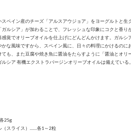
いスペイン産のチーズ「アルスアウジョア」をヨーグルトと生
「ガルシア」が加わることで、フレッシュな印象にコクと香り
料感覚でオリーブオイルを仕上げにどんどんかけます。ガルシア
やかな風味ですから、スペイン風に、日々の料理にかけるのに
けても、また豆腐や焼き魚に醤油をたらすように「醤油とオリ
ガルシア 有機エクストラバージンオリーブオイルは備えている
25g
（スライス）……各1～2粒