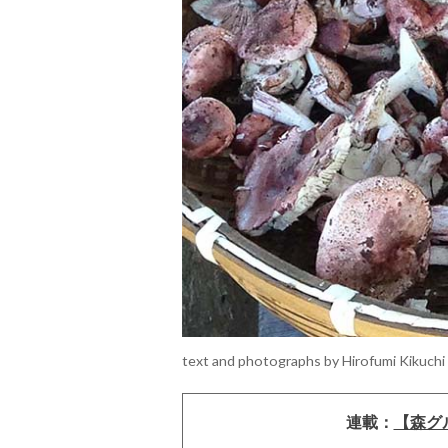
text and photographs by Hirofumi Kikuchi
連載：
【森グ