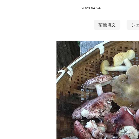
2023.04.24
菊池博文
シ