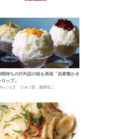
時間待ちの行列店の味を再現「自家製かき
シロップ」
IYレシピ】「ひみつ堂」森西浩二