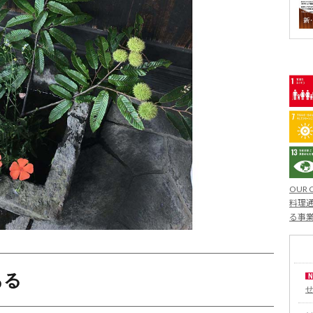
OUR 
料理通
る事
ある