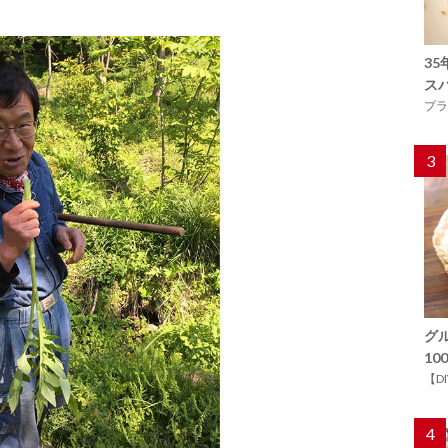
3
ス
プラ
3
グ
1
【D
4