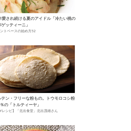
5年愛され続ける夏のアイドル「冷たい桃の
パゲッティーニ」
ントベースの始め方52
ルテン・フリーな粉もの。トウモロコシ粉
00％の「トルティーヤ」
IYレシピ】「北出食堂」北出茂雄さん