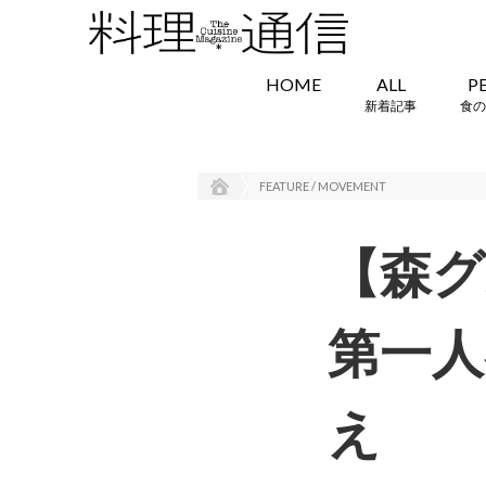
HOME
ALL
P
新着記事
食の
FEATURE / MOVEMENT
【森グ
第一人
え