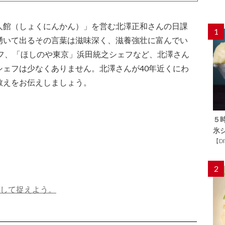
人館（しょくにんかん）」を営む北澤正和さんの日課
1
湧いて出るその言葉は滋味深く、滋養強壮に富んでい
シェフ、「ほしのや東京」浜田統之シェフなど、北澤さん
シェフは少なくありません。北澤さんが40年近くにわ
教えをお伝えしましょう。
５
氷
【D
2
として捉えよう。