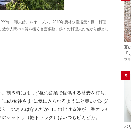
992年「職人館」をオープン。2010年農林水産省第１回「料理
自然や人間の本質を衝く名言多数。多くの料理人たちから師とし
夏
「
プラ
5
い。朝５時にはまず昼の営業で提供する蕎麦を打ち、
“山の女神さま”に気に入られるようにと赤いバンダ
被り、北さんはなんだか山に出掛ける時が一番オシャ
白のケットラ（軽トラック）はいつもピカピカ。
パ