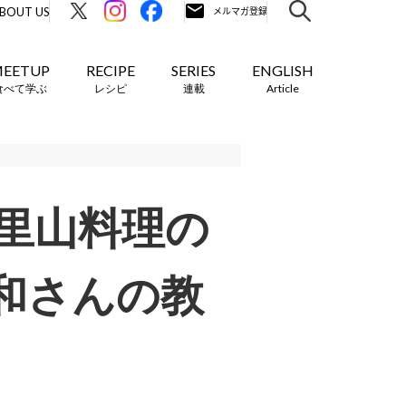
BOUT US
EETUP
RECIPE
SERIES
ENGLISH
食べて学ぶ
レシピ
連載
Article
里山料理の
和さんの教