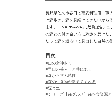
長野県佐久市春日で蕎麦料理店「職
は森歩き。森を見続けてきた中から
ます。「NARISAWA」成澤由浩
の森との付き合い方に刺激を受けた
たって森を巡る中で見出した自然の
目次
■山の女神さま
■里山の暮らしと共にある
■森から学ぶ感性
■森の生き物が教えてくれる
■森と土
■シリーズ【森グルメ】森を食資源