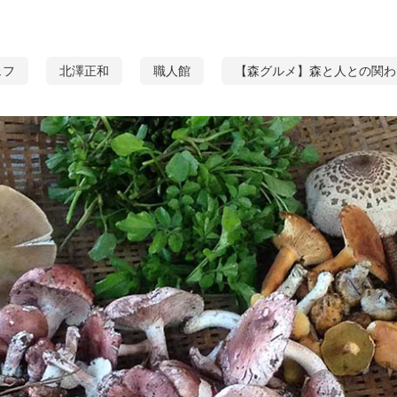
ェフ
北澤正和
職人館
【森グルメ】森と人との関わ