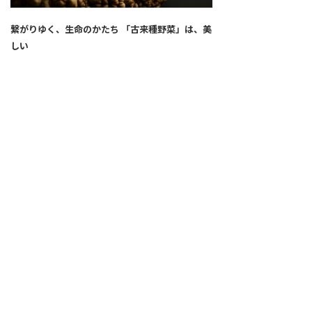
繋がりゆく、生命のかたち 「古来種野菜」は、美
しい
2026.04.02
SNS
ALL
FEATURE
新着記事
注目の動き
MOVEMENT
ワールドガストロノミー
PEOPLE
食のプロたち
未来のレストランへ
食の世界のスペシャリスト
COVID-19
料理人・パン職人・菓子職人