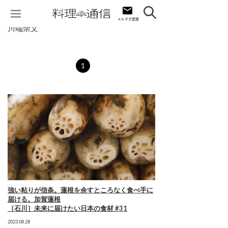
川端崇文
1
強い粘りが信条。蓮根を余すところなく食べ手に
届ける。加賀蓮根
［石川］未来に届けたい日本の食材 #31
2023.08.28