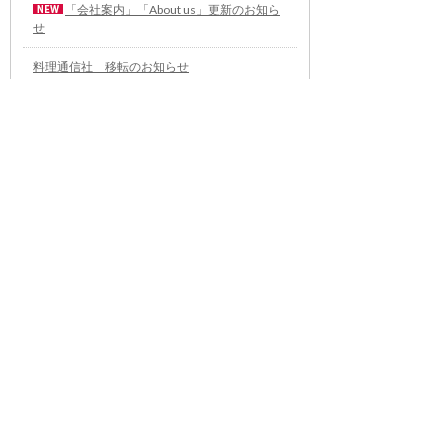
「会社案内」「About us」更新のお知ら
せ
料理通信社 移転のお知らせ
2023年も気候キャンペーン「1.5℃の約束」に
参加します（SDGメディア・コンパクト）
“サステナブル”を五感で知る食のプログラム
「生きる力を養う学校」開講
気候キャンペーンへの参加について（SDGメデ
ィア・コンパクト）
雑誌『料理通信』発行休止のお知らせ
世界への切符をつかめ！ パ
ネットーネ日本代表選考会