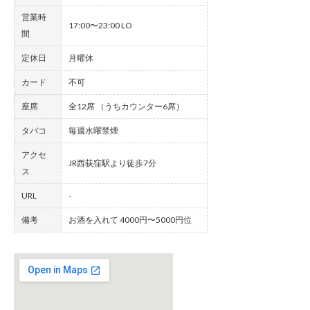
営業時
17:00〜23:00 LO
間
定休日
月曜休
カード
不可
座席
全12席 （うちカウンター6席）
タバコ
毎週水曜禁煙
アクセ
JR西荻窪駅より徒歩7分
ス
URL
-
備考
お酒を入れて 4000円〜5000円位