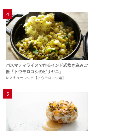
4
バスマティライスで作るインド式炊き込みご
飯「トウモロコシのビリヤニ」
レスキューレシピ【トウモロコシ編】
5