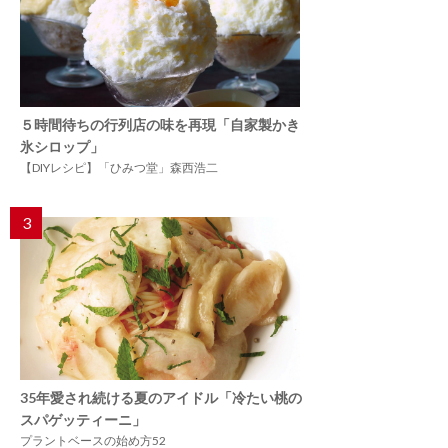
５時間待ちの行列店の味を再現「自家製かき
氷シロップ」
【DIYレシピ】「ひみつ堂」森西浩二
3
35年愛され続ける夏のアイドル「冷たい桃の
スパゲッティーニ」
プラントベースの始め方52