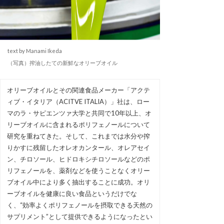
text by Manami Ikeda
（写真）搾油したての新鮮なオリーブオイル
オリーブオイルとその関連食品メーカー「アクテ
ィブ・イタリア（ACITVE ITALIA）」社は、ロー
マのラ・サピエンツァ大学と共同で10年以上、オ
リーブオイルに含まれるポリフェノールについて
研究を重ねてきた。そして、これまでは水分や搾
りかすに残留したオレオカンタール、オレアセイ
ン、チロソール、ヒドロキシチロソールなどのポ
リフェノールを、薬剤などを使うことなくオリー
ブオイル中により多く抽出することに成功。オリ
ーブオイルを健康に良い食品というだけでな
く、“効率よくポリフェノールを摂取できる天然の
サプリメント”として提供できるようになったとい