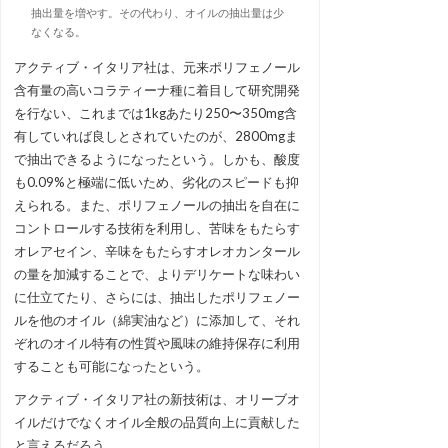
抽出量を増やす。その代わり、オイルの抽出量は少
なくなる。
アクティブ・イタリア社は、元来ポリフェノール
含有量の高いコラティーナ種に着目して研究開発
を行ない、これまでは1kgあたり250〜350mg含
有していれば良しとされていたのが、2800mgま
で抽出できるようになったという。しかも、酸度
も0.09%と極端に低いため、劣化のスピードも抑
えられる。また、ポリフェノールの抽出を自在に
コントロールする技術を利用し、苦味をもたらす
オレアセイン、辛味をもたらすオレオカンタール
の量を加減することで、よりデリケートな味わい
に仕立てたり、さらには、抽出したポリフェノー
ルを他のオイル（綿実油など）に添加して、それ
ぞれのオイル特有の性質や風味の維持保存に利用
することも可能になったという。
アクティブ・イタリア社の新技術は、オリーブオ
イルだけでなくオイル全般の品質向上に貢献した
と言えるだろう。