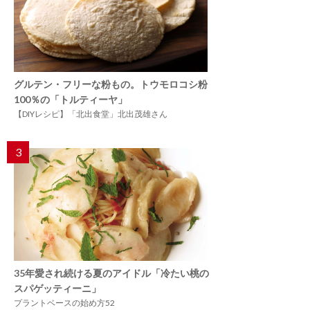
グルテン・フリーな粉もの。トウモロコシ粉
100％の「トルティーヤ」
【DIYレシピ】「北出食堂」北出茂雄さん
3
35年愛され続ける夏のアイドル「冷たい桃の
スパゲッティーニ」
プラントベースの始め方52