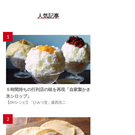
人気記事
1
５時間待ちの行列店の味を再現「自家製かき
氷シロップ」
【DIYレシピ】「ひみつ堂」森西浩二
2