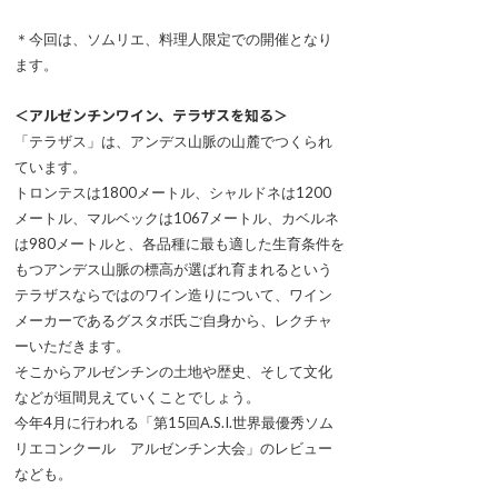
＊今回は、ソムリエ、料理人限定での開催となり
ます。
＜アルゼンチンワイン、テラザスを知る＞
「テラザス」は、アンデス山脈の山麓でつくられ
ています。
トロンテスは1800メートル、シャルドネは1200
メートル、マルベックは1067メートル、カベルネ
は980メートルと、各品種に最も適した生育条件を
もつアンデス山脈の標高が選ばれ育まれるという
テラザスならではのワイン造りについて、ワイン
メーカーであるグスタボ氏ご自身から、レクチャ
ーいただきます。
そこからアルゼンチンの土地や歴史、そして文化
などが垣間見えていくことでしょう。
今年4月に行われる「第15回A.S.I.世界最優秀ソム
リエコンクール アルゼンチン大会」のレビュー
なども。