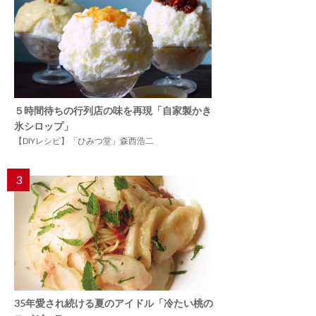
５時間待ちの行列店の味を再現「自家製かき
氷シロップ」
【DIYレシピ】「ひみつ堂」森西浩二
3
35年愛され続ける夏のアイドル「冷たい桃の