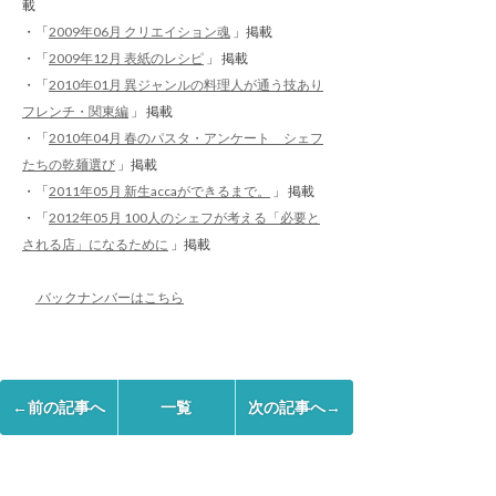
載
・「
2009年06月 クリエイション魂
」掲載
・「
2009年12月 表紙のレシピ
」 掲載
・「
2010年01月 異ジャンルの料理人が通う技あり
フレンチ・関東編
」 掲載
・「
2010年04月 春のパスタ・アンケート シェフ
たちの乾麺選び
」掲載
・「
2011年05月 新生accaができるまで。
」 掲載
・「
2012年05月 100人のシェフが考える「必要と
される店」になるために
」掲載
バックナンバーはこちら
←前の記事へ
一覧
次の記事へ→