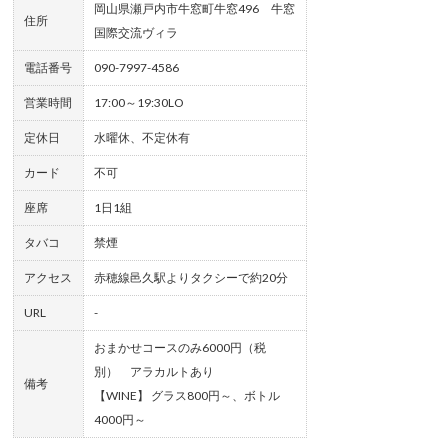
岡山県瀬戸内市牛窓町牛窓496 牛窓
住所
国際交流ヴィラ
電話番号
090-7997-4586
営業時間
17:00～19:30LO
定休日
水曜休、不定休有
カード
不可
座席
1日1組
タバコ
禁煙
アクセス
赤穂線邑久駅よりタクシーで約20分
URL
-
おまかせコースのみ6000円（税
別） アラカルトあり
備考
【WINE】 グラス800円～、ボトル
4000円～