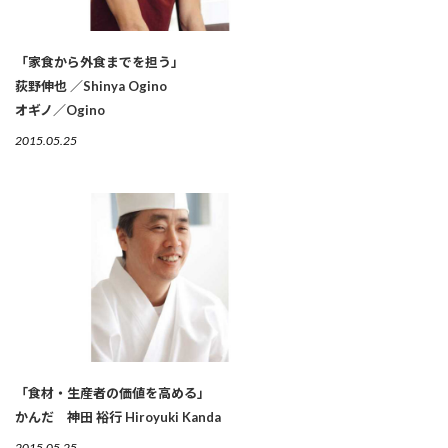
「家食から外食までを担う」
荻野伸也 ／Shinya Ogino
オギノ／Ogino
2015.05.25
「食材・生産者の価値を高める」
かんだ 神田 裕行 Hiroyuki Kanda
2015.05.25