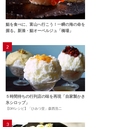
鮨を食べに、富山へ行こう！一瞬の海の命を
握る。新湊・鮨オーベルジュ「橋場」
2
５時間待ちの行列店の味を再現「自家製かき
氷シロップ」
【DIYレシピ】「ひみつ堂」森西浩二
3