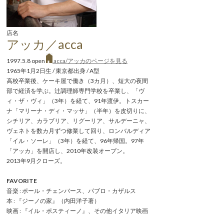
店名
アッカ／acca
1997.5.8 open
acca/アッカのページを見る
1965年1月2日生 / 東京都出身 / A型
高校卒業後、ケーキ屋で働き（3カ月）、短大の夜間
部で経済を学ぶ。辻調理師専門学校を卒業し、「ヴ
ィ・ザ・ヴィ」（3年）を経て、91年渡伊。トスカー
ナ「マリーナ・ディ・マッサ」（半年）を皮切りに、
シチリア、カラブリア、リグーリア、サルデーニャ、
ヴェネトを数カ月ずつ修業して回り、ロンバルディア
「イル・ソーレ」（3年）を経て、96年帰国。97年
「アッカ」を開店し、2010年改装オープン。
2013年9月クローズ。
FAVORITE
音楽 : ポール・チェンバース、パブロ・カザルス
本 : 『ジーノの家』（内田洋子著）
映画 : 『イル・ポスティーノ』、その他イタリア映画