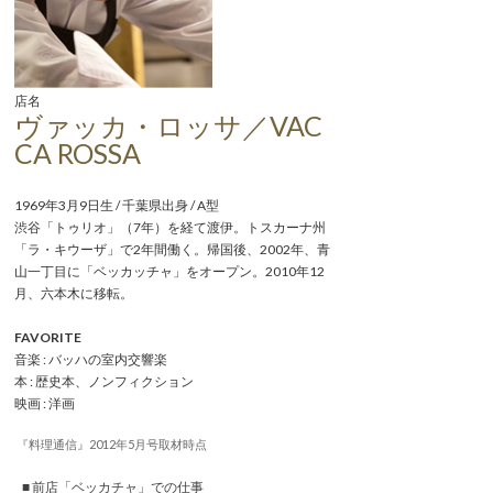
店名
ヴァッカ・ロッサ／VAC
CA ROSSA
1969年3月9日生 / 千葉県出身 / A型
渋谷「トゥリオ」（7年）を経て渡伊。トスカーナ州
「ラ・キウーザ」で2年間働く。帰国後、2002年、青
山一丁目に「ベッカッチャ」をオープン。2010年12
月、六本木に移転。
FAVORITE
音楽 : バッハの室内交響楽
本 : 歴史本、ノンフィクション
映画 : 洋画
『料理通信』2012年5月号取材時点
■ 前店「ベッカチャ」での仕事