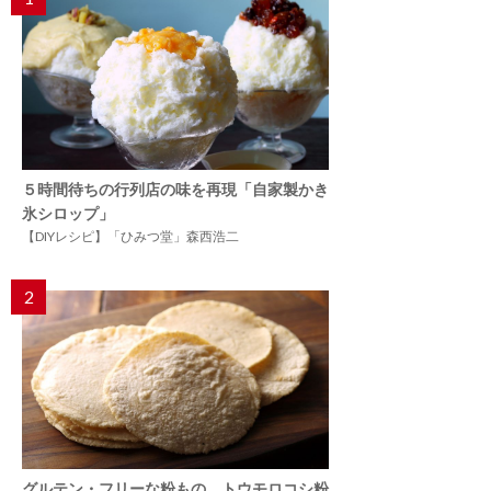
５時間待ちの行列店の味を再現「自家製かき
氷シロップ」
【DIYレシピ】「ひみつ堂」森西浩二
2
グルテン・フリーな粉もの。トウモロコシ粉