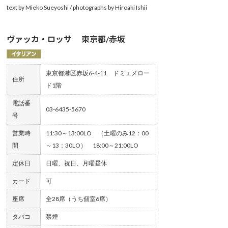
text by Mieko Sueyoshi / photographs by Hiroaki Ishii
ヴァッカ・ロッサ 東京都/赤坂
東京都港区赤坂6-4-11 ドミエメロー
住所
ド1階
電話番
03-6435-5670
号
営業時
11:30～13:00LO （土曜のみ12：00
間
～13：30LO） 18:00～21:00LO
定休日
日曜、祝日、月曜昼休
カード
可
座席
全28席（うち個室6席）
タバコ
禁煙