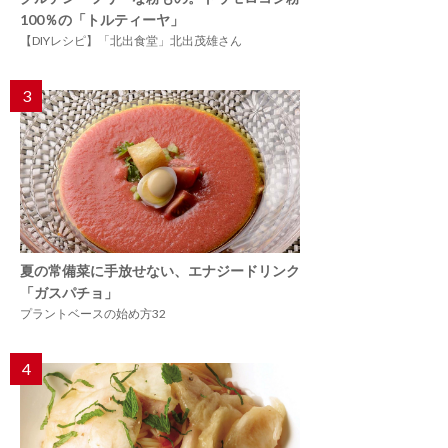
100％の「トルティーヤ」
【DIYレシピ】「北出食堂」北出茂雄さん
3
夏の常備菜に手放せない、エナジードリンク
「ガスパチョ」
プラントベースの始め方32
4