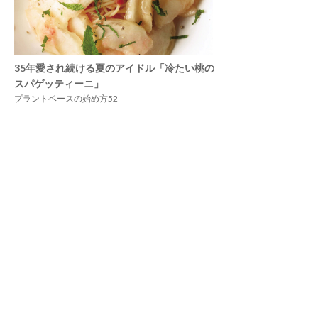
35年愛され続ける夏のアイドル「冷たい桃の
スパゲッティーニ」
プラントベースの始め方52
5
パリで活躍する日本人パティシエが語る「フ
ランス産の乳だから作れる味」
パリ「Pâtisserie TOSHIYA TAKATSUKA」高塚俊也