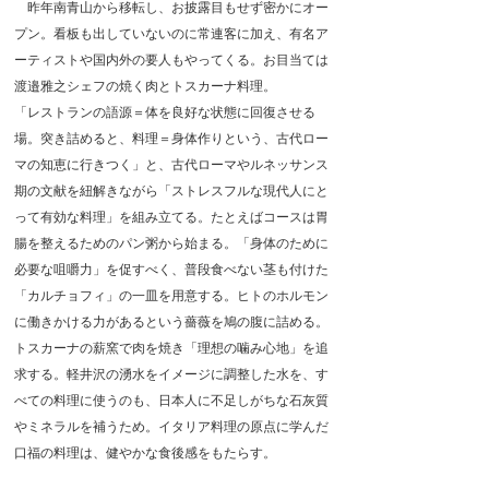
昨年南青山から移転し、お披露目もせず密かにオー
プン。看板も出していないのに常連客に加え、有名ア
ーティストや国内外の要人もやってくる。お目当ては
渡邉雅之シェフの焼く肉とトスカーナ料理。
「レストランの語源＝体を良好な状態に回復させる
場。突き詰めると、料理＝身体作りという、古代ロー
マの知恵に行きつく」と、古代ローマやルネッサンス
期の文献を紐解きながら「ストレスフルな現代人にと
って有効な料理」を組み立てる。たとえばコースは胃
腸を整えるためのパン粥から始まる。「身体のために
必要な咀嚼力」を促すべく、普段食べない茎も付けた
「カルチョフィ」の一皿を用意する。ヒトのホルモン
に働きかける力があるという薔薇を鳩の腹に詰める。
トスカーナの薪窯で肉を焼き「理想の噛み心地」を追
求する。軽井沢の湧水をイメージに調整した水を、す
べての料理に使うのも、日本人に不足しがちな石灰質
やミネラルを補うため。イタリア料理の原点に学んだ
口福の料理は、健やかな食後感をもたらす。