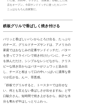
いた後、2020年、サラダと「自家製」を軸にした現
店をオープン。今回サンドイッチに使ったカンパー
ニュはもちろん自家製だ。
鉄板グリルで香ばしく焼き付ける
バリッと香ばしいパンからとろけ出る、たっぷり
のチーズ。グリルドチーズサンドは、アメリカの
家庭ではおなじみの定番サンドイッチだ。バター
を塗ってフライパンで焼き付けたパンに、チーズ
を挟んだだけ。シンプルなレシピながら、クリス
ピーな焼き目からはバターがジュワッと染み出
し、チーズと相まって口の中いっぱいに濃厚な香
りが広がる。んー、罪悪感。
「鉄板でグリルすると、トースターでは出せな
い、何とも言えない香ばしさが出せますね」と守
口駿介さん。短時間で焼き上がるから、余計な水
分も奪わず中はしっとりふわっ。