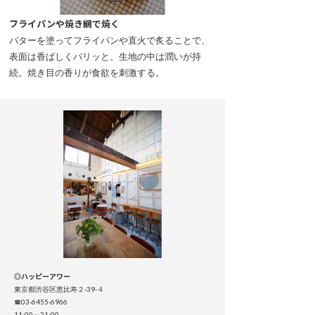
フライパンや焼き網で焼く
バターを塗ってフライパンや直火で炙ることで、
表面は香ばしくバリッと、生地の中は潤いが持
続。焼き目の香りが食欲を刺激する。
◎ハッピーアワー
東京都渋谷区恵比寿２-39-４
☎03-6455-6966
11:00～21:00