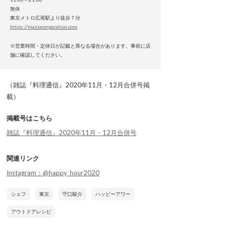
無休
東京メトロ広尾駅より徒歩７分
https://maniacorporation.com
※営業時間・定休日が記載と異なる場合があります。事前に店
舗に確認してください。
（雑誌『料理通信』2020年11月・12月合併号掲
載）
掲載号はこちら
雑誌『料理通信』2020年11月・12月合併号
関連リンク
Instagram：@happy_hour2020
シェフ
東京
守口駿介
ハッピーアワー
アウトドアレシピ