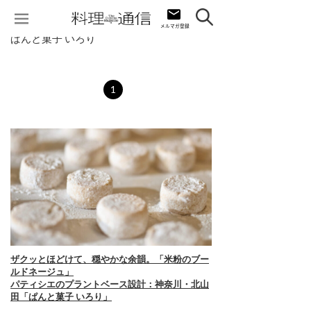
ぱんと菓子 いろり
1
ザクッとほどけて、穏やかな余韻。「米粉のブー
ルドネージュ」
パティシエのプラントベース設計：神奈川・北山
田「ぱんと菓子 いろり」