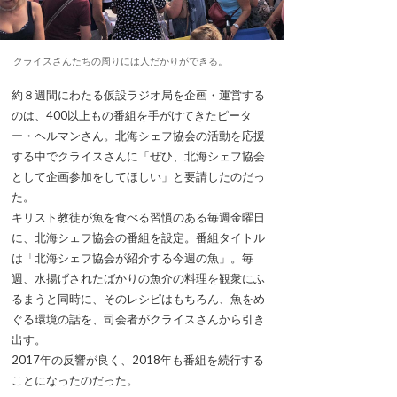
クライスさんたちの周りには人だかりができる。
約８週間にわたる仮設ラジオ局を企画・運営する
のは、400以上もの番組を手がけてきたピータ
ー・ヘルマンさん。北海シェフ協会の活動を応援
する中でクライスさんに「ぜひ、北海シェフ協会
として企画参加をしてほしい」と要請したのだっ
た。
キリスト教徒が魚を食べる習慣のある毎週金曜日
に、北海シェフ協会の番組を設定。番組タイトル
は「北海シェフ協会が紹介する今週の魚」。毎
週、水揚げされたばかりの魚介の料理を観衆にふ
るまうと同時に、そのレシピはもちろん、魚をめ
ぐる環境の話を、司会者がクライスさんから引き
出す。
2017年の反響が良く、2018年も番組を続行する
ことになったのだった。