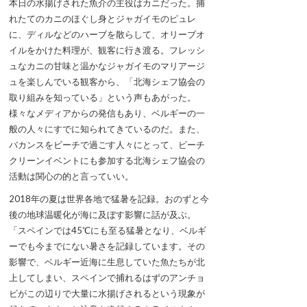
本日の水揚げされた魚介の主役はカニだった。捕
れたてのカニのほぐし身とジャガイモのピュレ
に、ディルなどのハーブを散らして、オリーブオ
イルをかけた料理が、観客に行き渡る。フレッシ
ュなカニの甘味と温かなジャガイモのマリアージ
ュを楽しんでいる観客から、「北海シェフ協会の
取り組みを知っている」という声もあがった。
様々なメディアからの発信もあり、ベルギーの一
般の人々にすでに知られてきているのだ。また、
バカンスをビーチで過ごす人々にとって、ビーチ
クリーンイベントにも参加する北海シェフ協会の
活動は関心の的と言っていい。
2018年の夏は世界各地で猛暑を記録。おのずと今
後の地球温暖化が海に及ぼす影響に話が及ぶ。
「スペインでは45℃にも至る猛暑となり、ベルギ
ーでも今までにない暑さを記録しています。その
影響で、ベルギー近海に生息していた魚たちが北
上してしまい、スペインで捕れるはずのアンチョ
ビがこの辺りで大量に水揚げされるという現象が