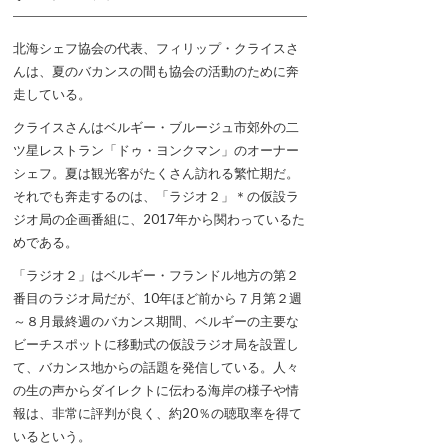
北海シェフ協会の代表、フィリップ・クライスさ
んは、夏のバカンスの間も協会の活動のために奔
走している。
クライスさんはベルギー・ブルージュ市郊外の二
ツ星レストラン「ドゥ・ヨンクマン」のオーナー
シェフ。夏は観光客がたくさん訪れる繁忙期だ。
それでも奔走するのは、「ラジオ２」＊の仮設ラ
ジオ局の企画番組に、2017年から関わっているた
めである。
「ラジオ２」はベルギー・フランドル地方の第２
番目のラジオ局だが、10年ほど前から７月第２週
～８月最終週のバカンス期間、ベルギーの主要な
ビーチスポットに移動式の仮設ラジオ局を設置し
て、バカンス地からの話題を発信している。人々
の生の声からダイレクトに伝わる海岸の様子や情
報は、非常に評判が良く、約20％の聴取率を得て
いるという。