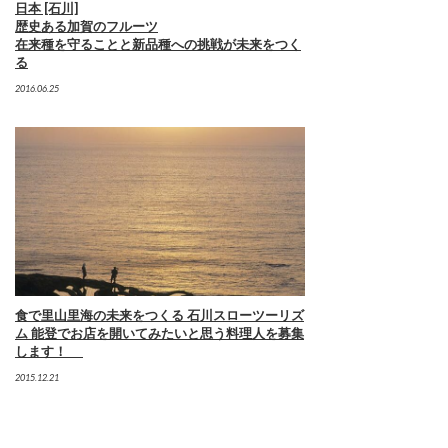
日本 [石川]
歴史ある加賀のフルーツ
在来種を守ることと新品種への挑戦が未来をつく
る
2016.06.25
食で里山里海の未来をつくる 石川スローツーリズ
ム 能登でお店を開いてみたいと思う料理人を募集
します！
2015.12.21