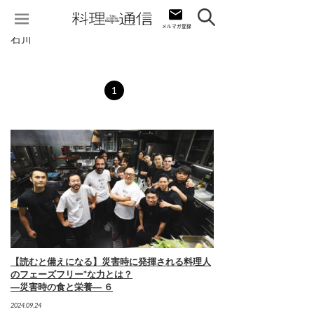
石川
1
【読むと備えになる】災害時に発揮される料理人
のフェーズフリー*な力とは？
―災害時の食と栄養― ６
2024.09.24