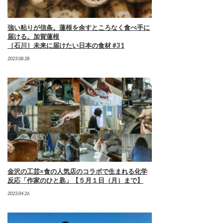
強い粘りが信条。蓮根を余すところなく食べ手に
届ける。加賀蓮根
［石川］未来に届けたい日本の食材 #31
2023.08.28
金沢の工芸×食の人気店のコラボで生まれる化学
反応「作家のひと匙」【５月１日（月）まで】
2023.04.26