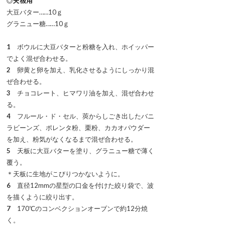
◎天板用
大豆バター……10ｇ
グラニュー糖……10ｇ
1
ボウルに大豆バターと粉糖を入れ、ホイッパー
でよく混ぜ合わせる。
2
卵黄と卵を加え、乳化させるようにしっかり混
ぜ合わせる。
3
チョコレート、ヒマワリ油を加え、混ぜ合わせ
る。
4
フルール・ド・セル、莢からしごき出したバニ
ラビーンズ、ポレンタ粉、栗粉、カカオパウダー
を加え、粉気がなくなるまで混ぜ合わせる。
5
天板に大豆バターを塗り、グラニュー糖で薄く
覆う。
＊天板に生地がこびりつかないように。
6
直径12mmの星型の口金を付けた絞り袋で、波
を描くように絞り出す。
7
170℃のコンベクションオーブンで約12分焼
く。