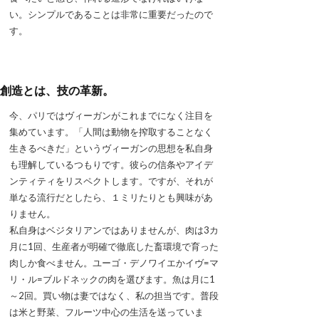
い。シンプルであることは非常に重要だったので
す。
創造とは、技の革新。
今、パリではヴィーガンがこれまでになく注目を
集めています。「人間は動物を搾取することなく
生きるべきだ」というヴィーガンの思想を私自身
も理解しているつもりです。彼らの信条やアイデ
ンティティをリスペクトします。ですが、それが
単なる流行だとしたら、１ミリたりとも興味があ
りません。
私自身はベジタリアンではありませんが、肉は3カ
月に1回、生産者が明確で徹底した畜環境で育った
肉しか食べません。ユーゴ・デノワイエかイヴ=マ
リ・ル=ブルドネックの肉を選びます。魚は月に1
～2回。買い物は妻ではなく、私の担当です。普段
は米と野菜、フルーツ中心の生活を送っていま