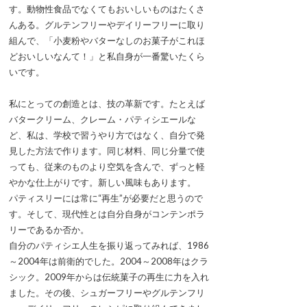
す。動物性食品でなくてもおいしいものはたくさ
んある。グルテンフリーやデイリーフリーに取り
組んで、「小麦粉やバターなしのお菓子がこれほ
どおいしいなんて！」と私自身が一番驚いたくら
いです。
私にとっての創造とは、技の革新です。たとえば
バタークリーム、クレーム・パティシエールな
ど、私は、学校で習うやり方ではなく、自分で発
見した方法で作ります。同じ材料、同じ分量で使
っても、従来のものより空気を含んで、ずっと軽
やかな仕上がりです。新しい風味もあります。
パティスリーには常に“再生”が必要だと思うので
す。そして、現代性とは自分自身がコンテンポラ
リーであるか否か。
自分のパティシエ人生を振り返ってみれば、1986
～2004年は前衛的でした。2004～2008年はクラ
シック。2009年からは伝統菓子の再生に力を入れ
ました。その後、シュガーフリーやグルテンフリ