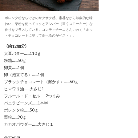
ポレンタ粉ならではのサクサク感、素朴ながら印象的な味
わい。栗粉を使ってコクとアンバー（重くスモーキー）な
香りをプラスしている。コンティチーニさんいわく「ホッ
トチョコレートに浸して食べるのがベスト」。
（約12個分）
大豆バター……110ｇ
粉糖……50ｇ
卵黄……1個
卵（泡立てる）……1個
ブラックチョコレート（溶かす）……60ｇ
ヒマワリ油……大さじ1
フルール・ド・セル……2つまみ
バニラビーンズ……1本半
ポレンタ粉……50ｇ
栗粉……90ｇ
カカオパウダー……大さじ１