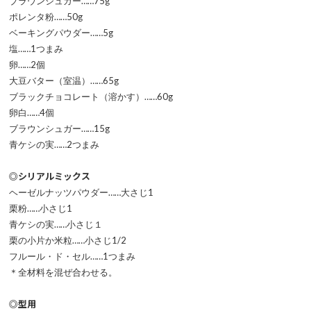
ブラウンシュガー……75g
ポレンタ粉……50g
ベーキングパウダー……5g
塩……1つまみ
卵……2個
大豆バター（室温）……65g
ブラックチョコレート（溶かす）……60g
卵白……4個
ブラウンシュガー……15g
青ケシの実……2つまみ
◎シリアルミックス
ヘーゼルナッツパウダー……大さじ1
栗粉……小さじ1
青ケシの実……小さじ１
栗の小片か米粒……小さじ1/2
フルール・ド・セル……1つまみ
＊全材料を混ぜ合わせる。
◎型用