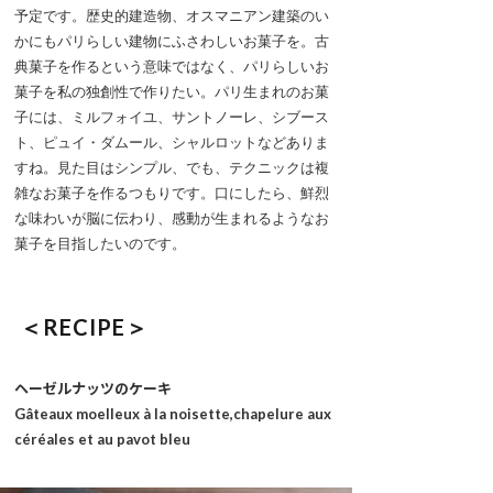
予定です。歴史的建造物、オスマニアン建築のい
かにもパリらしい建物にふさわしいお菓子を。古
典菓子を作るという意味ではなく、パリらしいお
菓子を私の独創性で作りたい。パリ生まれのお菓
子には、ミルフォイユ、サントノーレ、シブース
ト、ピュイ・ダムール、シャルロットなどありま
すね。見た目はシンプル、でも、テクニックは複
雑なお菓子を作るつもりです。口にしたら、鮮烈
な味わいが脳に伝わり、感動が生まれるようなお
菓子を目指したいのです。
＜RECIPE＞
ヘーゼルナッツのケーキ
Gâteaux moelleux à la noisette,chapelure aux
céréales et au pavot bleu