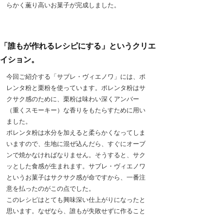
らかく薫り高いお菓子が完成しました。
「誰もが作れるレシピにする」というクリエ
イション。
今回ご紹介する「サブレ・ヴィエノワ」には、ポ
レンタ粉と栗粉を使っています。ポレンタ粉はサ
クサク感のために、栗粉は味わい深くアンバー
（重くスモーキー）な香りをもたらすために用い
ました。
ポレンタ粉は水分を加えると柔らかくなってしま
いますので、生地に混ぜ込んだら、すぐにオーブ
ンで焼かなければなりません。そうすると、サク
ッとした食感が生まれます。サブレ・ヴィエノワ
というお菓子はサクサク感が命ですから、一番注
意を払ったのがこの点でした。
このレシピはとても興味深い仕上がりになったと
思います。なぜなら、誰もが失敗せずに作ること