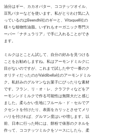
油分はギー、カカオバター、ココナッツオイル、
豆乳バターなどを使います。私がとりわけ気に入
っているのはBeendhi社のギーと、Vitaquell社の
様々な植物性油脂。いずれもオーガニック専門ス
ーパー「ナチュラリア」で手に入れることができ
ます。
ミルクはとことん試して、自分の好みを見つける
ことをお勧めしますね。私はアーモンドミルクに
目がないのですが、これまで試した中で一番のク
オリティだったのがValdibella社のアーモンドミル
ク。私好みのグルマンなお菓子にぴったりな素材
です。フラン、リ・オ・レ、クラフティなどをア
ーモンンドミルクで作る可能性は無限大だと感じ
ました。柔らかい生地にフルール・ド・セルでア
クセントを付けたり、表面をカリッとさせてメリ
ハリを付ければ、グルマン度はいや増します。以
前、日本に行った時には、餅粉で俵形のクネルを
作って、ココナッツミルクをソースにしたら、柔