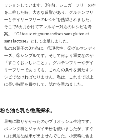
ッションしています。3年前、シュガーフリーの本
を上梓した時、大きな反響があり、グルテンフリ
ーとデイリーフリーのレシピを熱望されました。
そこで6カ月かけてアレルギー対応のレシピを考
案。『Gâteaux et gourmandises sans gluten et
sans lactose』として出版しました。
私のお菓子の3カ条は、①現代性、②グルマンディ
ーズ、③シンプルです。そして何より重要なのが
「すごくおいしいこと」。グルテンフリーやデイ
リーフリーであっても、これらの条件を満たすレ
シピでなければなりません。私は、これまで以上
に長い時間を費やして、試作を重ねました。
粉も油も乳も徹底探求。
最初に取りかかったのがブリオッシュ生地です。
ポレンタ粉とジャガイモ粉を使いましたが、すぐ
には満足な結果が出ませんでした。小麦粉に含ま