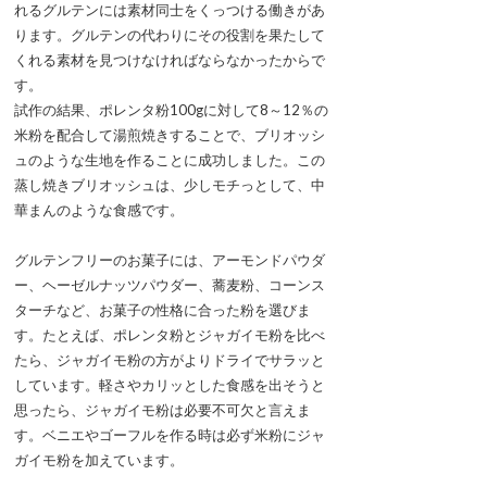
れるグルテンには素材同士をくっつける働きがあ
ります。グルテンの代わりにその役割を果たして
くれる素材を見つけなければならなかったからで
す。
試作の結果、ポレンタ粉100gに対して8～12％の
米粉を配合して湯煎焼きすることで、ブリオッシ
ュのような生地を作ることに成功しました。この
蒸し焼きブリオッシュは、少しモチっとして、中
華まんのような食感です。
グルテンフリーのお菓子には、アーモンドパウダ
ー、ヘーゼルナッツパウダー、蕎麦粉、コーンス
ターチなど、お菓子の性格に合った粉を選びま
す。たとえば、ポレンタ粉とジャガイモ粉を比べ
たら、ジャガイモ粉の方がよりドライでサラッと
しています。軽さやカリッとした食感を出そうと
思ったら、ジャガイモ粉は必要不可欠と言えま
す。ベニエやゴーフルを作る時は必ず米粉にジャ
ガイモ粉を加えています。