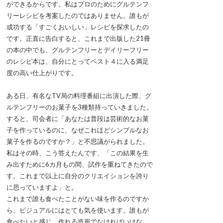
ができるからです。私はプロのためにグルテンフ
リーレシピを考案したのではありません。誰もが
成功する「すごくおいしい」レシピを探求したの
です。正直に告白すると、これまで出版した21冊
の本の中でも、グルテンフリーとデイリーフリー
のレシピ本は、自分にとってベスト４に入る満足
度の高い仕上がりです。
ある日、有名なTV局の料理番組に出演した際、グ
ルテンフリーのお菓子を3種類持っていきました。
すると、司会者に「あなたは普段は芸術的なお菓
子を作っているのに、なぜこれほどシンプルなお
菓子を作るのですか？」と不思議がられました。
私はその時、こう答えたんです、「この結果を生
み出すために6カ月もの間、試作を重ねてきたので
す。これまで以上に自分のクリエイションを誇り
に思っていますよ」と。
これまで誰も食べたことがない味を作るのですか
ら、ビジュアルにはとても気を使います。誰もが
食べたいと感じ、作れる造形でなければいけな