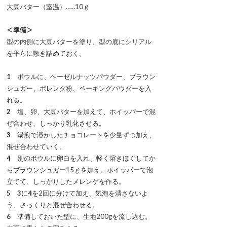
大豆バター（室温）……10ｇ
＜準備＞
型の内側に大豆バターを塗り、型の底にシリアル
を平らに敷き詰めておく。
1
ボウルに、ヘーゼルナッツパウダー、ブラウン
シュガー、ポレンタ粉、ペーキングパウダーを入
れる。
2
塩、卵、大豆バターを加えて、ホイッパーで混
ぜ合わせ、しっかり乳化させる。
3
湯煎で溶かしたチョコレートを少量ずつ加え、
混ぜ合わせていく。
4
別のボウルに卵白を入れ、軽く溶きほぐしてか
らブラウンシュガー15ｇを加え、ホイッパーで泡
立てて、しっかりしたメレンゲを作る。
5
3
に
4
を2回に分けて加え、気泡を潰さないよ
う、さっくりと混ぜ合わせる。
6
準備しておいた型に、生地200gを流し込む。