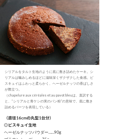
シリアルをタルト生地のように底に敷き詰めたケーキ。シ
リアルは噛みしめるほどに滋味深くザクザクした食感。ビ
スキュイはふわっと柔らかく、ヘーゼルナッツの香ばしさ
が際立つ。
（chapelure aux céréales et au pavot bleuは、直訳する
と、“シリアルと青ケシの実のパン粉”の意味で、底に敷き
詰めるパーツを表現している）
（直径16cmの丸型1台分）
◎ビスキュイ生地
ヘーゼルナッツパウダー……90g