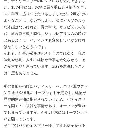
ー、デイリーフリーのレシピに取り組んできまし
た。1994年には、水平に層を重ねるお菓子をグラ
スに垂直に盛りつけたりもしましたが、2度とその
ようなことはしないでしょう。私にピカソのよう
な才能はないけれど、青の時代、キュビズムの時
代、新古典主義の時代、シュルレアリスムの時代
とあるように、パティシエも変化していかなけれ
ばならないと思うのです。
それも、仕事が私を進化させるのではなく、私の
味覚や感覚、人生の経験が仕事を進化させる、そ
こが重要だと思っています。流行を意識したこと
は一度もありません。
私の名前を掲げたパティスリーを、パリ7区ヴァレ
ンヌ通り37番地にオープンする予定です。建物が
歴史的建造物に指定されているため、パティスリ
ーを開くのに複雑な事情があり、オープンが遅れ
てしまっていますが、今年3月末にはオープンした
いと願っています。
そこではパリのエスプリを映し出すお菓子を作る