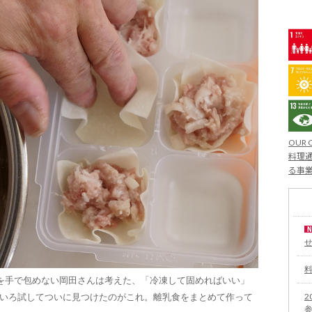
OUR 
料理通
る事
を手で包めない岡田さんは考えた、「冷凍して固めればいい」
2
ろいろ試してついに見つけたのがこれ。離乳食をまとめて作って