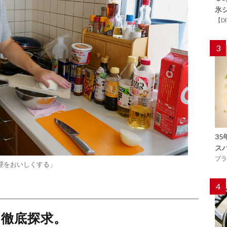
氷
【D
3
3
ス
プラ
理をおいしくする」
4
は徹底探求。