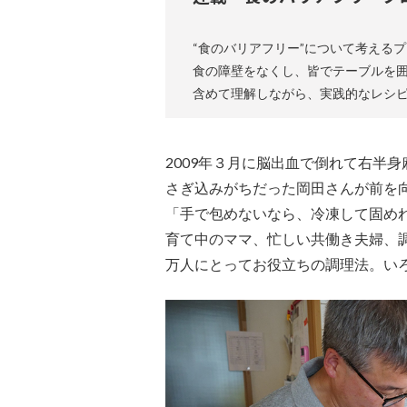
“食のバリアフリー”について考える
食の障壁をなくし、皆でテーブルを
含めて理解しながら、実践的なレシ
2009年３月に脳出血で倒れて右半
さぎ込みがちだった岡田さんが前を
「手で包めないなら、冷凍して固め
育て中のママ、忙しい共働き夫婦、
万人にとってお役立ちの調理法。い