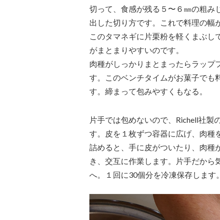
切って、食感が残る５〜６㎜の粗み
出した切り方です。これで料理の幅
このタマネギに片栗粉を軽くまぶし
がまとまりやすいのです。
肉種がしっかりまとまったらラップ
す。このベンチタイムがお菓子でも
す。締まって包みやすくもなる。
片手では包めないので、Richell
す。皮を１枚ずつ容器に広げ、肉種
詰めると、手に皮がついたり、肉種
き、交互に作業します。片手だから
へ。１回に30個分を冷凍保存します