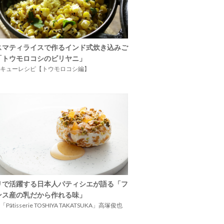
スマティライスで作るインド式炊き込みご
「トウモロコシのビリヤニ」
キューレシピ【トウモロコシ編】
リで活躍する日本人パティシエが語る「フ
ンス産の乳だから作れる味」
Pâtisserie TOSHIYA TAKATSUKA」高塚俊也