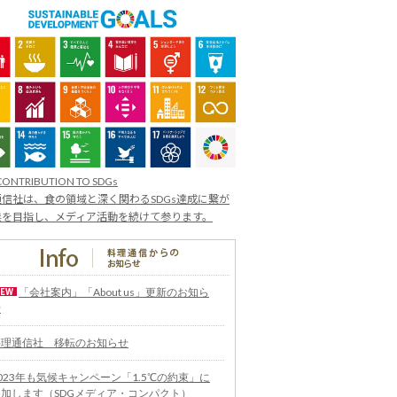
CONTRIBUTION TO SDGs
信社は、食の領域と深く関わるSDGs達成に繋が
業を目指し、メディア活動を続けて参ります。
「会社案内」「About us」更新のお知ら
せ
料理通信社 移転のお知らせ
023年も気候キャンペーン「1.5℃の約束」に
参加します（SDGメディア・コンパクト）