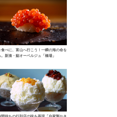
を食べに、富山へ行こう！一瞬の海の命を
る。新湊・鮨オーベルジュ「橋場」
時間待ちの行列店の味を再現「自家製かき