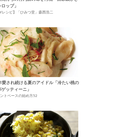
シロップ」
IYレシピ】「ひみつ堂」森西浩二
5年愛され続ける夏のアイドル「冷たい桃の
パゲッティーニ」
ントベースの始め方52