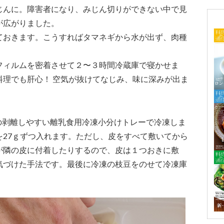
じんに。障害者になり、みじん切りができない中で見
が広がりました。
ておきます。こうすればタマネギから水が出ず、肉種
フィルムを密着させて２〜３時間冷蔵庫で寝かせま
料理でも肝心！ 空気が抜けてなじみ、味に深みが出ま
社製の剥離しやすい離乳食用冷凍小分けトレーで冷凍しま
を27ｇずつ入れます。ただし、皮をすべて敷いてから
が隣の皮に付着したりするので、皮は１つおきに敷
気づけた手法です。最後に冷凍の枝豆をのせて冷凍庫
。