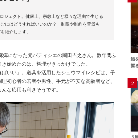
プロジェクト。健康上、宗教上など様々な理由で生じる
囲むにはどうすればいいのか？ 制限や制約を背景も
ピを紹介します。
身麻痺になった元パティシエの岡田吉之さん。数年間ふ
鮨
向き始めたのは、料理がきっかけでした。
握
ればいい」。道具を活用したシュウマイレシピは、子
調理初心者の若者や男性、手元が不安な高齢者など、
2
ろんな応用も利きそうです。
５