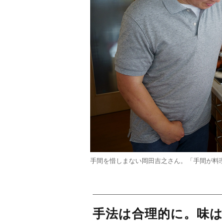
手間を惜しまない岡田吉之さん。「手間が料
手法は合理的に。味