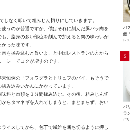
果てしなく叩いて粗みじん切りにしていきます。
バ
を使うのが普通ですが、僕はそれに刻んだ豚バラ肉を
飯
でも、脂身の多い部位を刻んで加えると肉の味わいが
レス
たかった味です。
た肉を揉み込むと旨いよ」と中国レストランの方から
5
ューシーでコクが増すのです。
年末恒例の「フォワグラとトリュフのパイ」もそうで
の揉み込みいかんにかかっています。
調味料と肉類を３分間揉み込む。その後、粗みじん切
初からタマネギを入れてしまうと、まとまらず、おい
パ
ラ
パリ「
スライスしてから、包丁で繊維を断ち切るように押し