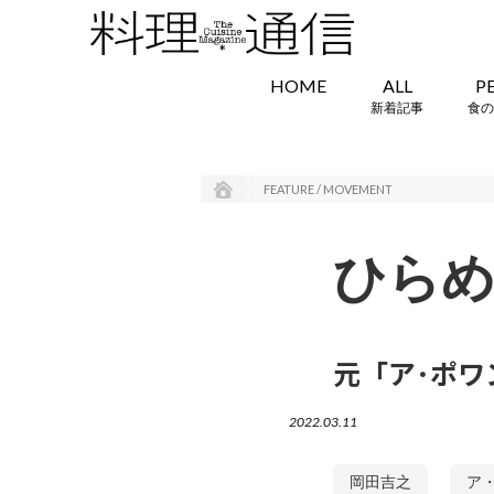
HOME
ALL
P
新着記事
食の
FEATURE / MOVEMENT
ひら
元「ア･ポ
2022.03.11
岡田吉之
ア