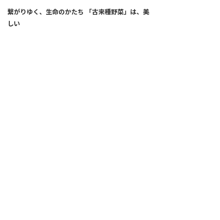
繋がりゆく、生命のかたち 「古来種野菜」は、美
しい
2026.04.02
SNS
ALL
FEATURE
新着記事
注目の動き
MOVEMENT
ワールドガストロノミー
PEOPLE
食のプロたち
未来のレストランへ
食の世界のスペシャリスト
COVID-19
料理人・パン職人・菓子職人