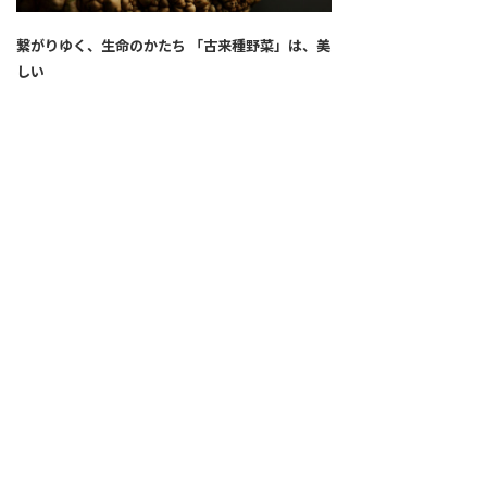
繋がりゆく、生命のかたち 「古来種野菜」は、美
しい
2026.04.02
SNS
ALL
FEATURE
新着記事
注目の動き
MOVEMENT
ワールドガストロノミー
PEOPLE
食のプロたち
未来のレストランへ
食の世界のスペシャリスト
COVID-19
料理人・パン職人・菓子職人