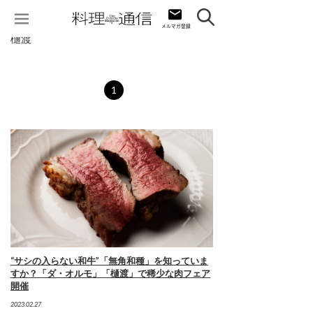
樋渡
1
“サシの入らない和牛”「無角和種」を知っていま
すか？「ダ・オルモ」「樋渡」で稀少な肉フェア
開催
2023.02.27