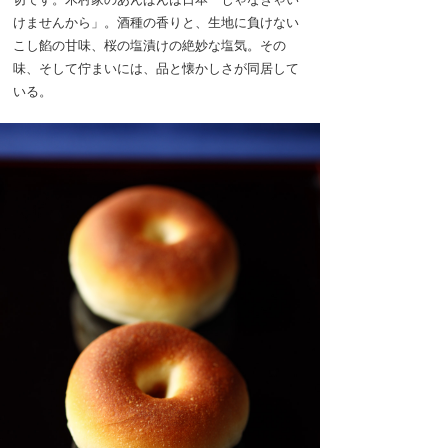
けませんから」。酒種の香りと、生地に負けない
こし餡の甘味、桜の塩漬けの絶妙な塩気。その
味、そして佇まいには、品と懐かしさが同居して
いる。