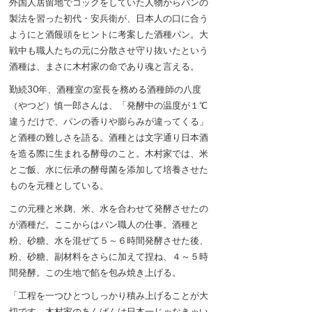
外国人居留地でコックをしていた人物からパンの
製法を習った初代・安兵衛が、日本人の口に合う
ようにと酒饅頭をヒントに考案した酒種パン。大
戦中も職人たちの元に分散させ守り抜いたという
酒種は、まさに木村家の命であり魂と言える。
勤続30年、酒種室の室長を務める酒種師の八度
（やつど）慎一郎さんは、「発酵中の温度が１℃
違うだけで、パンの香りや膨らみが違ってくる」
と酒種の難しさを語る。酒種とは文字通り日本酒
を造る際に生まれる酵母のこと。木村家では、米
とご飯、水に伝承の酵母菌を添加して培養させた
ものを元種としている。
この元種と米麹、米、水を合わせて発酵させたの
が酒種だ。ここからはパン職人の仕事。酒種と
粉、砂糖、水を混ぜて５～６時間発酵させた後、
粉、砂糖、副材料をさらに加えて捏ね、４～５時
間発酵。この生地で餡を包み焼き上げる。
「工程を一つひとつしっかり積み上げることが大
切です。木村家のあんぱんは日本一じゃなきゃい