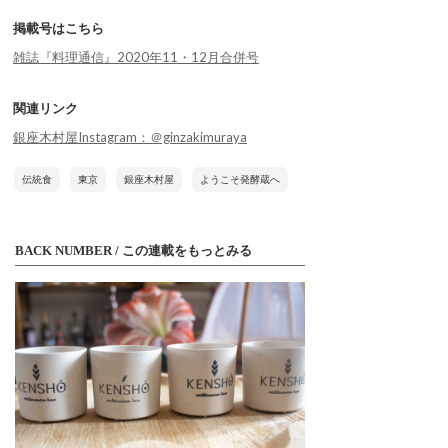
掲載号はこちら
雑誌『料理通信』2020年11・12月合併号
関連リンク
銀座木村屋Instagram：＠ginzakimuraya
伝統食
東京
銀座木村屋
ようこそ発酵蔵へ
BACK NUMBER / この連載をもっとみる