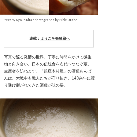
text by Kyoko Kita / photographs by Hide Urabe
連載：
ようこそ発酵蔵へ
写真で巡る発酵の世界。丁寧に時間をかけて微生
物と向き合い、日本の伝統食を次代へつなぐ蔵、
生産者を訪ねます。「銀座木村屋」の酒種あんぱ
んは、大戦中も職人たちが守り抜き、140余年に渡
り受け継がれてきた酒種が味の要。