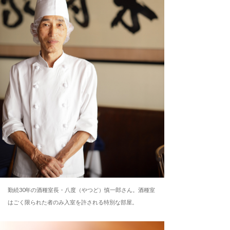
勤続30年の酒種室長・八度（やつど）慎一郎さん。酒種室
はごく限られた者のみ入室を許される特別な部屋。