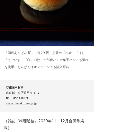
「酒種あんぱん 桜」１個200円。定番の「小倉」「けし」
「うぐいす」「白」の他、一部食パンや菓子パンにも酒種
を使用。あんぱんはオンラインでも購入可能。
◎銀座木村家
東京都中央区銀座４-５-７
☎03-3561-0091
www.ginzakimuraya.jp
（雑誌『料理通信』2020年11・12月合併号掲
載）