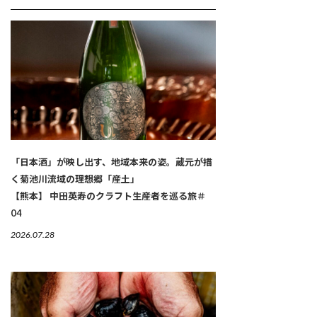
「日本酒」が映し出す、地域本来の姿。蔵元が描
く菊池川流域の理想郷「産土」
【熊本】 中田英寿のクラフト生産者を巡る旅＃
04
2026.07.28