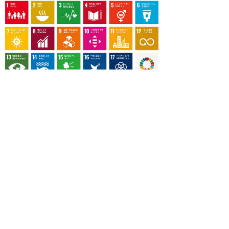
OUR CONTRIBUTION TO SDGs
料理通信社は、食の領域と深く関わるSDGs達成に繋が
る事業を目指し、メディア活動を続けて参ります。
「会社案内」「About us」更新のお知ら
せ
料理通信社 移転のお知らせ
2023年も気候キャンペーン「1.5℃の約束」に
参加します（SDGメディア・コンパクト）
“サステナブル”を五感で知る食のプログラム