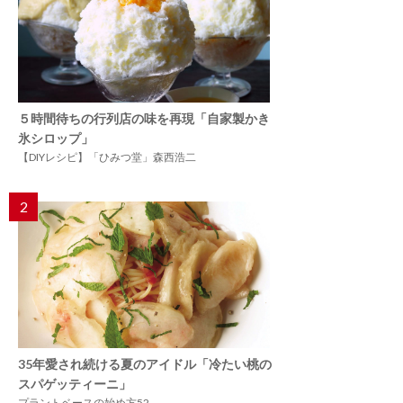
５時間待ちの行列店の味を再現「自家製かき
氷シロップ」
【DIYレシピ】「ひみつ堂」森西浩二
2
35年愛され続ける夏のアイドル「冷たい桃の
スパゲッティーニ」
プラントベースの始め方52