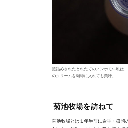
瓶詰めされたとれたてのノンホモ牛乳は、
のクリームを珈琲に入れても美味。
菊池牧場を訪ねて
菊池牧場とは１年半前に岩手・盛岡