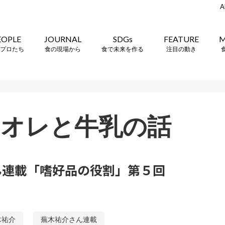
A
EOPLE
JOURNAL
SDGs
FEATURE
M
プロたち
食の現場から
食で未来を作る
注目の動き
ェオレと牛乳の話
ん連載「嗜好品の役割」第５回
木祐介
蕪木祐介さん連載