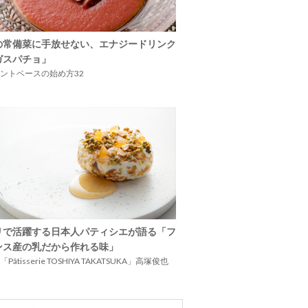
の常備菜に手放せない、エナジードリンク
ガスパチョ」
ントベースの始め方32
リで活躍する日本人パティシエが語る「フ
ンス産の乳だから作れる味」
Pâtisserie TOSHIYA TAKATSUKA」高塚俊也