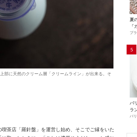
夏
「
プラ
5
上部に天然のクリーム層「クリームライン」が出来る。そ
パ
ラ
パリ「
の喫茶店「羅針盤」を運営し始め、そこでご縁をいた