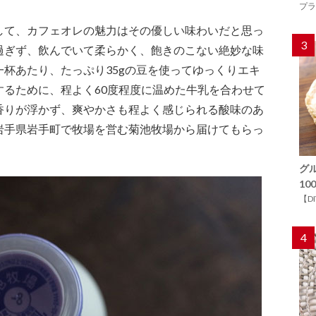
プラ
して、カフェオレの魅力はその優しい味わいだと思っ
3
過ぎず、飲んでいて柔らかく、飽きのこない絶妙な味
杯あたり、たっぷり35gの豆を使ってゆっくりエキ
するために、程よく60度程度に温めた牛乳を合わせて
香りが浮かず、爽やかさも程よく感じられる酸味のあ
岩手県岩手町で牧場を営む菊池牧場から届けてもらっ
グ
1
【D
4