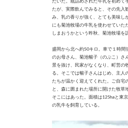
だいた。瓶詰めされた牛乳を初めて
たが、実際飲んでみると、その先入
み、乳の香りが強く、とても美味し
にも菊池牧場の牛乳を使わせていた
しまおうかという昨秋、菊池牧場を
盛岡から北へ約50キロ。車で１時間
のお母さん、菊池暢子（のぶこ）さ
景を抜け、民家がなくなり、町営の
る。そこでは暢子さんはじめ、主人
たちが温かく迎えてくれた。ご自宅
と、森に囲まれた場所に開けた牧草
そこにはあった。面積は125haと東
の乳牛を飼育している。