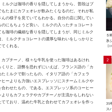
。ミルクは珈琲の香りを隠してしまうから、普段はブ
でもたまにカフェオレが飲みたくなるのだ。それが私
さんの様子を見ていてもわかる。自分の店に関してい
るのにもちょうど良い。ミルクの入ったチョコレート
ても珈琲の繊細な香りを隠してしまうが、同じミルク
５
は、ミルクチョコレートの濃厚な味わいをしっかりと
氷
ててくれる。
【D
、カプチーノ、様々な牛乳を使った珈琲はあるけれ
2
っくりと、語弊を恐れずにいえば、フランス語の「カ
めたミルクで割ったもの。イタリア語の「カフェラ
ーヒーよりも力強いエスプレッソにスチームミルクや
を合わせたもの、である。エスプレッソ系のコーヒー
レよりもカフェラテやカプチーノが主流かもしれない
たてており、温めた牛乳と合わせてカフェオレを作っ
3
ス