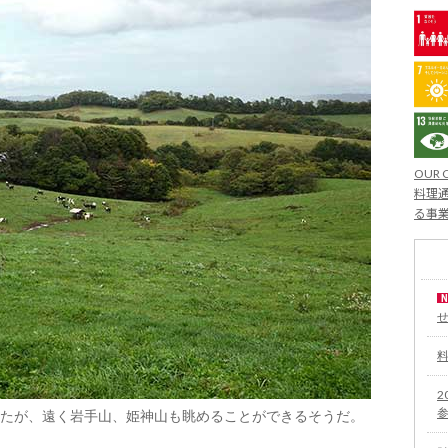
OUR 
料理通
る事
2
たが、遠く岩手山、姫神山も眺めることができるそうだ。