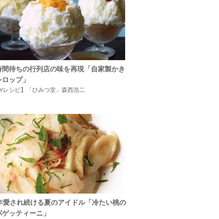
時間待ちの行列店の味を再現「自家製かき
シロップ」
IYレシピ】「ひみつ堂」森西浩二
5年愛され続ける夏のアイドル「冷たい桃の
パゲッティーニ」