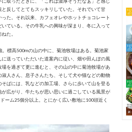
手に取ったときに、「これは濃厚そうだなぁ」と感じ
観と反してとてもスッキリしていた。それでいて甘
かった。それ以来、カフェオレやホットチョコレート
だいている。その牛乳への興味が深まり、冬に入って
訪ねた。
強。標高500mの山の中に、菊池牧場はある。菊池家
んに送っていただいた道案内に従い、畑や田んぼの風
牧場を過ぎて更に進むと、その山の中に菊池牧場があ
の淑人さん、息子さんたち、そして犬や猫などの動物
のそばには、乳などの加工場、さらに歩いて山を登る
地が広がり、牛たちが思い思いに過ごしている風景が
京ドーム25個分以上。とにかく広い敷地に100頭近く