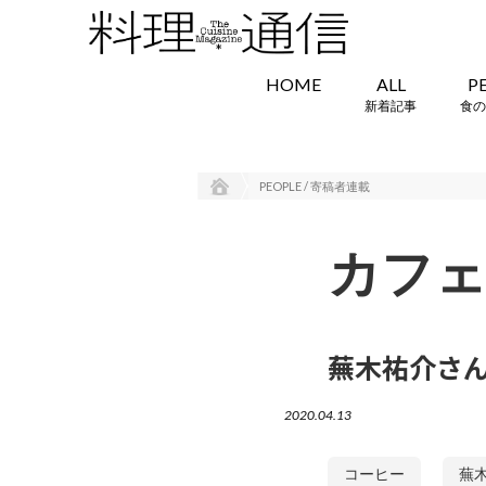
HOME
ALL
P
新着記事
食の
PEOPLE / 寄稿者連載
カフ
蕪木祐介さ
2020.04.13
コーヒー
蕪