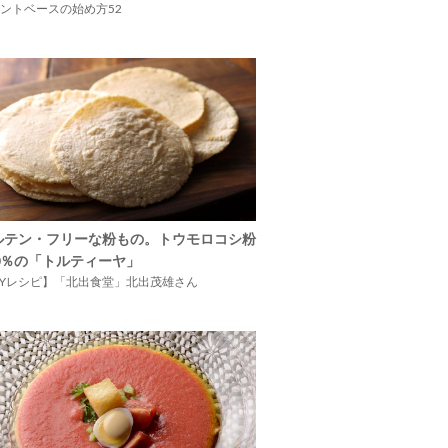
ントベースの始め方52
ルテン・フリーな粉もの。トウモロコシ粉
00％の「トルティーヤ」
IYレシピ】「北出食堂」北出茂雄さん