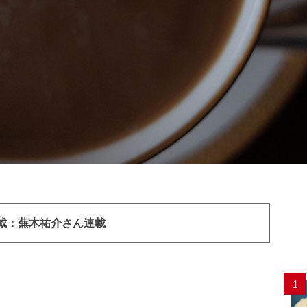
載：
蕪木祐介さん連載
1