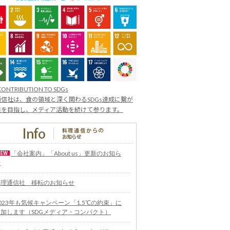
CONTRIBUTION TO SDGs
信社は、食の領域と深く関わるSDGs達成に繋が
業を目指し、メディア活動を続けて参ります。
「会社案内」「About us」更新のお知ら
せ
料理通信社 移転のお知らせ
023年も気候キャンペーン「1.5℃の約束」に
参加します（SDGメディア・コンパクト）