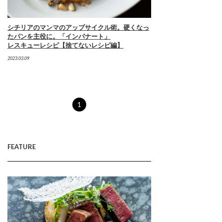
シチリアのマンマのアップサイクル術。硬くなっ
たパンを主役に。「インパナート」
レスキューレシピ【捨てないレシピ編】
2023.03.09
1
FEATURE