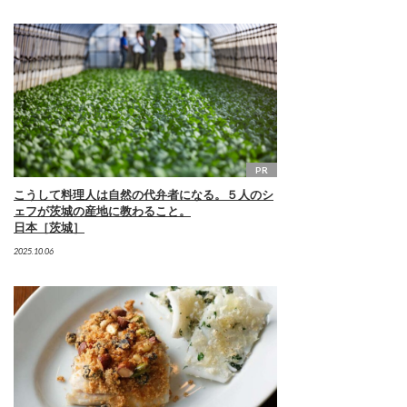
PR
こうして料理人は自然の代弁者になる。５人のシ
ェフが茨城の産地に教わること。
日本［茨城］
2025.10.06