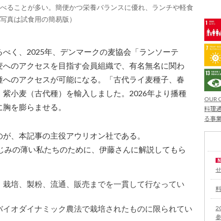
べることが多い。簡便かつ栄養バランスに優れ、ランチや軽食
写真は試食用の簡易版）
べく、2025年、デンマークの麦協会「ランソーテ
麦へのアクセスを目指す会員組織で、有名無名に関わ
種へのアクセスが可能になる。「古代ライ麦種子、春
紫小麦（古代種）を輸入しました。2026年より播種
OUR 
に胸を膨らませる。
料理通
る事
のが、本記事の主役アウリオン社である。
なじみの薄い私たちのために、伊藤さんに解説してもら
、栽培、製粉、流通、販売までを一貫して行なってい
バイオダイナミック農法で栽培されたものに限られてい
2