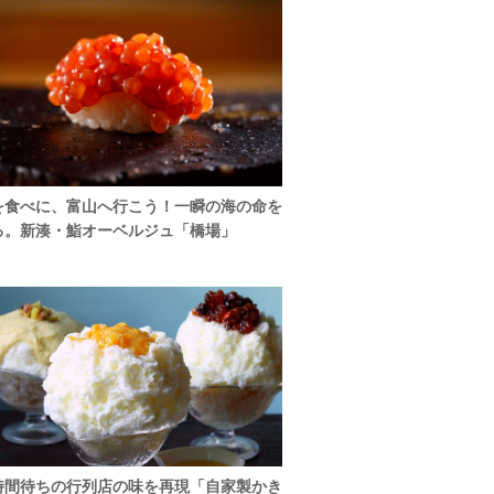
を食べに、富山へ行こう！一瞬の海の命を
る。新湊・鮨オーベルジュ「橋場」
時間待ちの行列店の味を再現「自家製かき