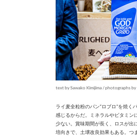
text by Sawako Kimijima / photographs by
ライ麦全粒粉のパン“ロブロ”を焼く
感じるからだ。ミネラルやビタミン
少ない。賞味期間が長く、ロスが出
培向きで、土壌改良効果もある。つ