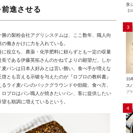
氷
を前進させる
【D
3
十勝の製粉会社アグリシステムは、ここ数年、職人向
培の働きかけに力を入れている。
善に役立ち、農薬・化学肥料に頼らずとも一定の収量
社長である伊藤英拓さんのかねてよりの願望だ。しか
イ麦パンは日本人好みとは言い難い。食べ手が増えな
天啓とも言える示唆を与えたのが『ロブロの教科書』
3
えるライ麦パンのバックグラウンドや効能、食べ方、
ス
プラ
、ロブロはパン職人が焼きたいパン、客に提供したい
希望も順調に増えているという。
4