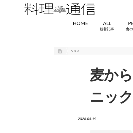
HOME
ALL
P
新着記事
食の
SDGs
麦か
ニック
2026.05.19