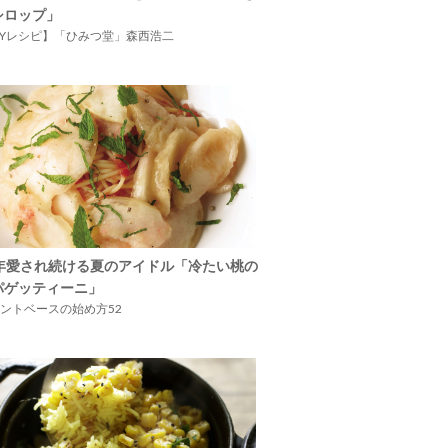
シロップ」
IYレシピ】「ひみつ堂」森西浩二
5年愛され続ける夏のアイドル「冷たい桃の
パゲッティーニ」
ントベースの始め方52