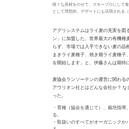
様々な具材をのせて、スモーブロにして食
として理想的。デザートにも活用される（
アグリシステムはライ麦の充実を図る
ン」に加盟した。世界最大の有機種
らず、市場では入手できない麦の品
まきライ麦種子、焼き畑ライ麦種子、
を開始します」と、伊藤さんは期待
麦協会ランソーテンの運営に関わる
アウリオン社とはどんな会社か？ 
った。
・育種（協会を通じて）、栽培指導
る。
・取扱いのすべてがオーガニックか
る。