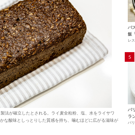
バ
飯
レス
5
パ
に製法が確立したとされる。ライ麦全粒粉、塩、水をライサワ
ラ
かな酸味としっとりした質感を持ち、噛むほどに広がる滋味が
パリ「