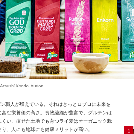
 Atsushi Kondo, Aurion
パン職人が増えている。それはきっとロブロに未来を
に富む栄養価の高さ。食物繊維が豊富で、グルテンは
にくい。痩せた土地でも育つライ麦はオーガニック栽
まり、人にも地球にも健康メリットが高い。
1