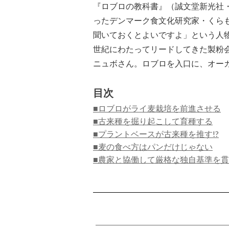
『ロブロの教科書』（誠文堂新光社・
ったデンマーク食文化研究家・くら
聞いておくとよいですよ」という人
世紀にわたってリードしてきた製粉会
ニュボさん。ロブロを入口に、オー
目次
■ロブロがライ麦栽培を前進させる
■古来種を掘り起こして育種する
■プラントベースが古来種を推す!?
■麦の食べ方はパンだけじゃない
■農家と協働して厳格な独自基準を