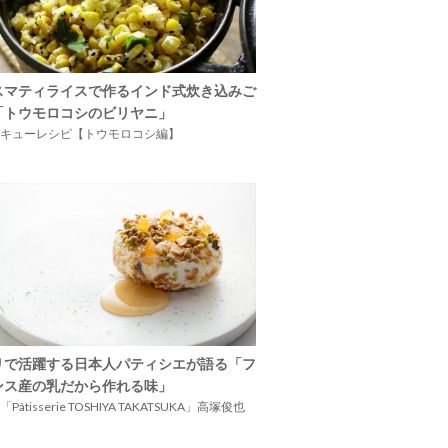
スマティライスで作るインド式炊き込みご
「トウモロコシのビリヤニ」
キューレシピ【トウモロコシ編】
リで活躍する日本人パティシエが語る「フ
ンス産の乳だから作れる味」
Pâtisserie TOSHIYA TAKATSUKA」高塚俊也