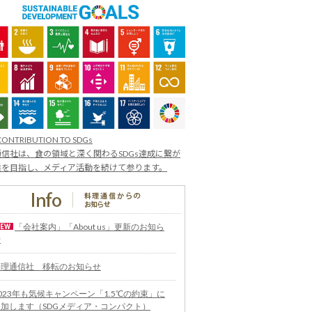
CONTRIBUTION TO SDGs
信社は、食の領域と深く関わるSDGs達成に繋が
業を目指し、メディア活動を続けて参ります。
「会社案内」「About us」更新のお知ら
せ
料理通信社 移転のお知らせ
023年も気候キャンペーン「1.5℃の約束」に
参加します（SDGメディア・コンパクト）