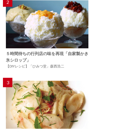
2
５時間待ちの行列店の味を再現「自家製かき
氷シロップ」
【DIYレシピ】「ひみつ堂」森西浩二
3