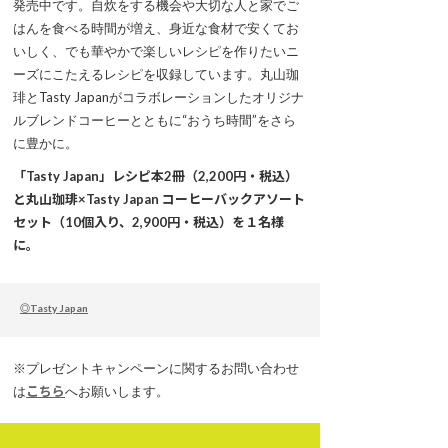
発売中です。自炊をする機会や大切な人と家でご
はんを食べる時間が増え、身近な食材で安くてお
いしく、でも華やかで楽しいレシピを作りたいニ
ーズにこたえるレシピを収録しています。丸山珈
琲とTasty Japanがコラボレーションしたオリジナ
ルブレンドコーヒーとともに“おうち時間”をさら
に豊かに。
「Tasty Japan」レシピ本2冊（2,200円・税込）
と丸山珈琲×Tasty Japan コーヒーバックアソート
セット（10個入り、2,900円・税込）を１名様
に。
◎Tasty Japan
※プレゼントキャンペーンに関するお問い合わせ
は
こちら
へお願いします。