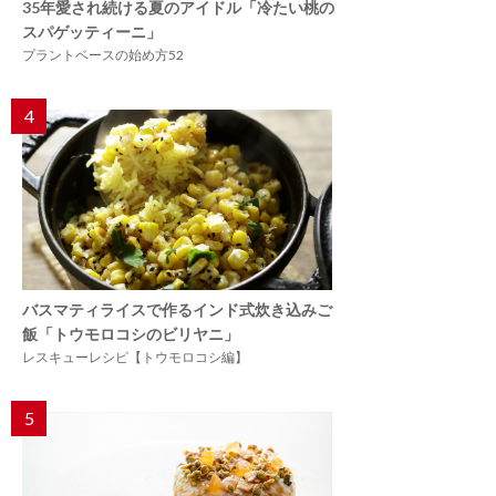
35年愛され続ける夏のアイドル「冷たい桃の
スパゲッティーニ」
プラントベースの始め方52
4
バスマティライスで作るインド式炊き込みご
飯「トウモロコシのビリヤニ」
レスキューレシピ【トウモロコシ編】
5