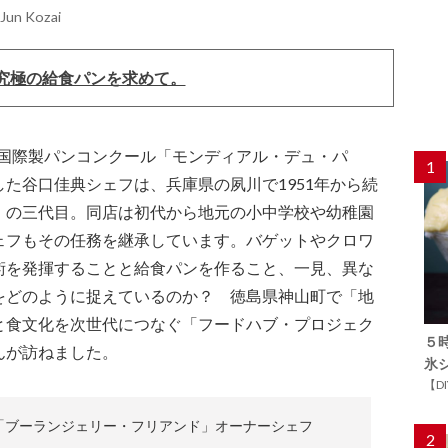
 Jun Kozai
究極の給食パンを求めて。
れた国際製パンコンクール「モンディアル・デュ・パ
1
た谷口佳典シェフは、兵庫県の夙川で1951年から続
」の三代目。同店は初代から地元の小中学校や幼稚園
ェフもその任務を継承しています。バゲットやクロワ
術を発揮することと給食パンを作ること、一見、異な
をどのように捉えているのか？ 徳島県神山町で「地
と食文化を次世代につなぐ「フードハブ・プロジェク
５
んが訪ねました。
氷
【D
「ブーランジェリー・フリアンド」オーナーシェフ
2