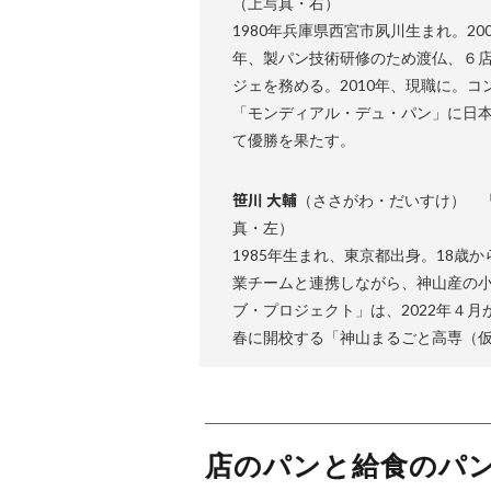
（上写真・右）
1980年兵庫県西宮市夙川生まれ。2
年、製パン技術研修のため渡仏、６
ジェを務める。2010年、現職に。コ
「モンディアル・デュ・パン」に日
て優勝を果たす。
笹川 大輔
（ささがわ・だいすけ） 
真・左）
1985年生まれ、東京都出身。18歳
業チームと連携しながら、神山産の
ブ・プロジェクト」は、2022年４月
春に開校する「神山まるごと高専（
店のパンと給食のパ