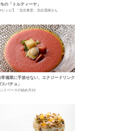
00％の「トルティーヤ」
IYレシピ】「北出食堂」北出茂雄さん
の常備菜に手放せない、エナジードリンク
ガスパチョ」
ントベースの始め方32