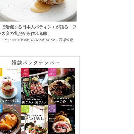
リで活躍する日本人パティシエが語る「フ
ンス産の乳だから作れる味」
Pâtisserie TOSHIYA TAKATSUKA」高塚俊也