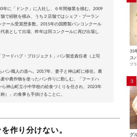
003年に「ドンク」に入社し、６年間修業を積む。2009
店舗で経験を積み、うち２店舗ではシェフ・ブーラン
ンクール受賞歴多数。2015年の国際製パンコンクール
本代表として出場、昨年は同コンクールに再び出場し
3
「フードハブ・プロジェクト」パン製造責任者（上写
ス
プラ
からパン職人の道へ。2017年、妻子と神山町に移住。農
小麦や農作物を使ったパン作りに勤しむ。「フードハ
3
から神山町立小中学校の給食づくりを任され、2023年
仮称）」の食事も手掛けることに。
ンを作り分けない。
グ