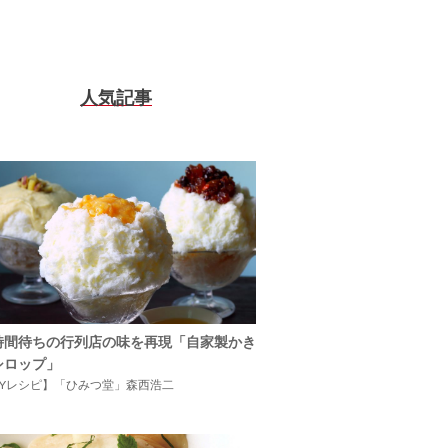
人気記事
時間待ちの行列店の味を再現「自家製かき
シロップ」
IYレシピ】「ひみつ堂」森西浩二