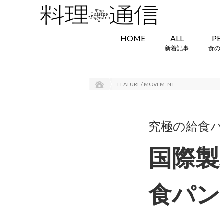
HOME
ALL
P
新着記事
食の
FEATURE / MOVEMENT
究極の給食
国際製
食パン