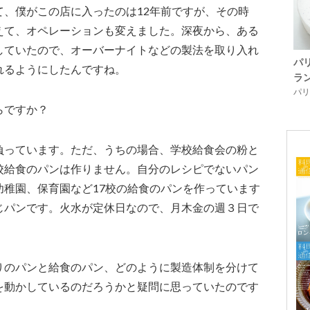
、僕がこの店に入ったのは12年前ですが、その時
えて、オペレーションも変えました。深夜から、ある
していたので、オーバーナイトなどの製法を取り入れ
パ
れるようにしたんですね。
ラ
パリ「
らですか？
っています。ただ、うちの場合、学校給食会の粉と
校給食のパンは作りません。自分のレシピでないパン
幼稚園、保育園など17校の給食のパンを作っています
じパンです。火水が定休日なので、月木金の週３日で
のパンと給食のパン、どのように製造体制を分けて
を動かしているのだろうかと疑問に思っていたのです