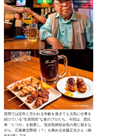
世間では定年と言われる年齢を過ぎても元気に仕事を
続けている“生涯現役”な食のプロたち。今回は、恵比
寿「たつや」を創業し、現在取締役会長の席に就きな
がら、広報兼交際係（？）を務める佐藤正光さん（御
年87歳）です。