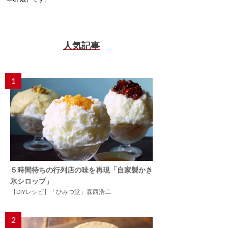
人気記事
1
５時間待ちの行列店の味を再現「自家製かき
氷シロップ」
【DIYレシピ】「ひみつ堂」森西浩二
2