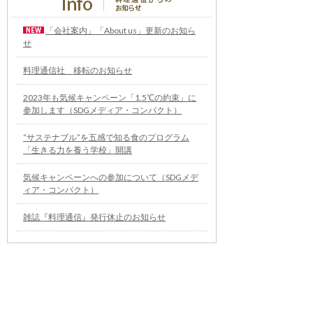
「会社案内」「About us」更新のお知ら
せ
料理通信社 移転のお知らせ
2023年も気候キャンペーン「1.5℃の約束」に
参加します（SDGメディア・コンパクト）
“サステナブル”を五感で知る食のプログラム
「生きる力を養う学校」開講
気候キャンペーンへの参加について（SDGメデ
ィア・コンパクト）
雑誌『料理通信』発行休止のお知らせ