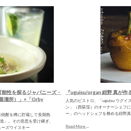
可能性を探るジャパニーズ・
『uguisu/organ 紺野 
蒸溜所）」×「Orby
人気のビストロ、「uguisu ウグイ
ン」（西荻窪）のオーナーシェフにし
ー」のヘッドシェフを務める紺野真さんの
米焼酎を樽に貯蔵して長期熟
造」。その意思を受け継ぎ、
Read More
...
ニーズウイスキー