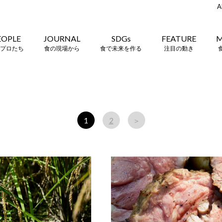
A
EOPLE
JOURNAL
SDGs
FEATURE
M
プロたち
食の現場から
食で未来を作る
注目の動き
1
2
＞