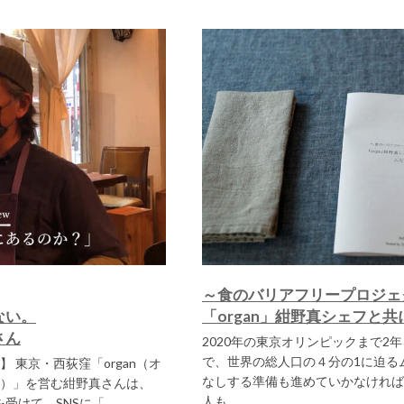
～食のバリアフリープロジェク
ない。
「organ」紺野真シェフと
さん
2020年の東京オリンピックまで2
で、世界の総人口の４分の1に迫る
 東京・西荻窪「organ（オ
なしする準備も進めていかなければ
イス）」を営む紺野真さんは、
人も、...
けて、SNSに「...