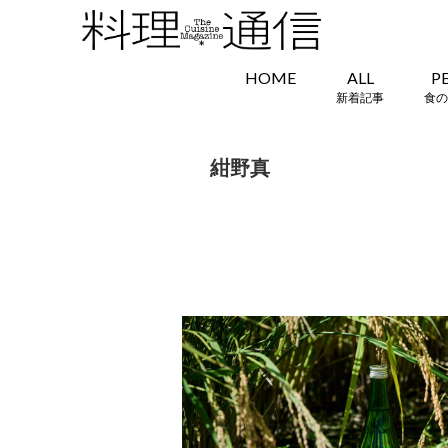
HOME
ALL
P
新着記事
食の
紺野真