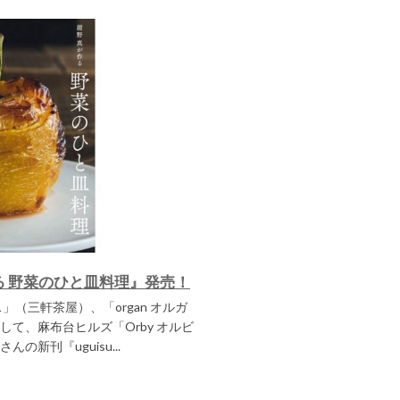
真が作る 野菜のひと皿料理』発売！
ス」（三軒茶屋）、「organ オルガ
て、麻布台ヒルズ「Orby オルビ
新刊『uguisu...