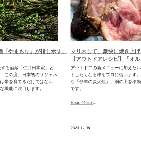
酒「やまもり」が指し示す、
マリネして、豪快に焼き上げ
【アウトドアレシピ】「オル
表する酒蔵「仁井田本家」と
アウトドアの新メニューに加えたい
、この度、日本初のリジェネ
トしたくなる味をプロに習います。
は米を育てるだけではない、
な「仔羊の炭火焼」。網の上を移動
な機能に注目します。
です。
Read More
...
2025.11.06