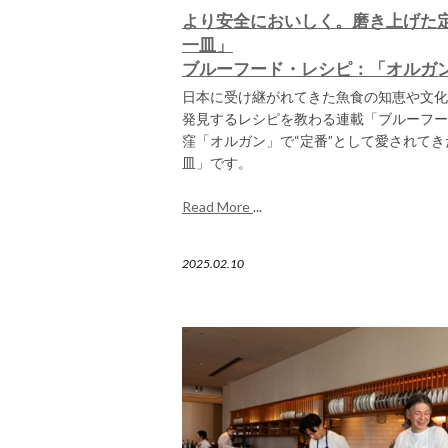
より安全においしく。磨き上げた
一皿」
ブルーフード・レシピ：「オルガ
日本に受け継がれてきた魚食の知恵や文化
発見するレシピを教わる連載「ブルーフー
窪「オルガン」で“定番”として愛されて
皿」です。
Read More
...
2025.02.10