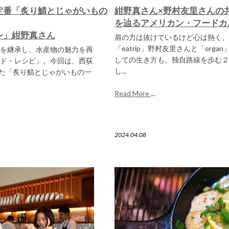
定番「炙り鯖とじゃがいもの
紺野真さん×野村友里さんの共
を辿るアメリカン・フードカ
ン」紺野真さん
肩の力は抜けているけど心は熱く、
「eatrip」野村友里さんと「or
を継承し、水産物の魅力を再
しての生き方も、独自路線を歩む２
ド・レシピ」。今回は、西荻
し...
きた「炙り鯖とじゃがいもの一
Read More
...
2024.04.08