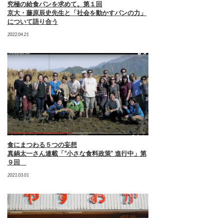
究極の給食パンを求めて。第１回
京大・藤原辰史先生と「社会を動かすパンの力」
について語り合う
2022.04.21
食にまつわる５つの妄想
真鍋太一さん連載「“小さな食料政策” 進行中」第
９回
2021.03.01