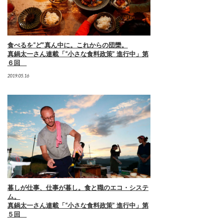
食べるを“ど”真ん中に。これからの団欒。
真鍋太一さん連載「“小さな食料政策” 進行中」第
６回
2019.05.16
暮しが仕事、仕事が暮し。食と職のエコ・システ
ム。
真鍋太一さん連載「“小さな食料政策” 進行中」第
５回