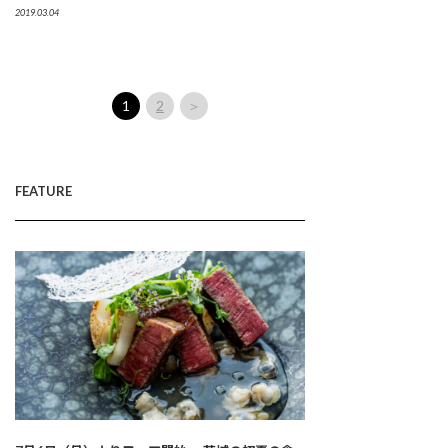
2019.03.04
1
2
＞
FEATURE