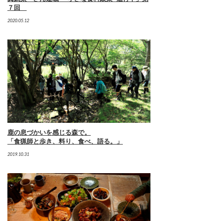
７回
2020.05.12
鹿の息づかいを感じる森で。
「食猟師と歩き、料り、食べ、語る。」
2019.10.31