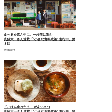
食べるを真ん中に、一歩前に進む
真鍋太一さん連載「“小さな食料政策” 進行中」第
８回
2020.05.29
「ごはん食べた？」 があいさつ
真鍋太一さん連載「“小さな食料政策” 進行中」第