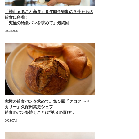
「神山まるごと高専」５年間全寮制の学生たちの
給食に密着！
「究極の給食パンを求めて」最終回
2023.08.31
究極の給食パンを求めて。第５回「クロフトベー
カリー」久保田英史シェフ
給食のパンを焼くことは“第３の喜び”。
2023.07.24