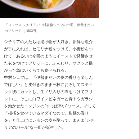
「ロッツォ シチリア」中村嘉倫シェフの一皿、伊勢まだい
のフリット（1800円）
シチリアの人たちは揚げ物が大好き。新鮮な魚介
が手に入れば、セモリナ粉をつけて、小麦粉をつ
けて、あるいは今回のようにイーストで発酵させ
た衣をつけてフリットに。ふんわり、サクッと揚
がった魚はいくらでも食べられる。
中村シェフは、「伊勢まだいの皮の香りも楽しん
でほしい」と皮付きのまま三枚におろしてスティ
ック状にカットし、生ノリ入りの衣をつけてフリ
ットに。そこに白ワインビネガーと青トウガラシ
を効かせたニンジンの“すっぱ辛い”ソース、そして
「柑橘を食べているマダイなので、柑橘の香り
を」と仕上げにレモンの皮を削って。まんま“シチ
リアのバール”な一皿が誕生した。