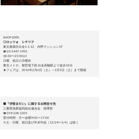
SHOP DATA
◎ロッツォ シチリア
東京都港区白金1-1-12 内野マンション1F
☎ 03-5447-1955
18:00〜23:00LO
日曜、祝日の月曜休
東京メトロ、都営地下鉄 白金高輪駅より徒歩10分
★フェアは、2016年2月6日（土）～3月5日（土）まで開催
■「伊勢まだい」に関するお問合せ先
三重県漁業協同組合連合会 指導部
☎ 059-228-1205
受付時間：月〜金曜9:00〜17:00
※土・日曜、祝日及び年末年始（12/24〜1/4）は除く