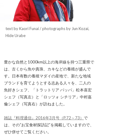
text by Kaori Funai / photographs by Jun Kozai,
Hide Urabe
豊かな自然と1000km以上の海岸線を持つ三重県で
は、古くから魚や真珠、カキなどの養殖が盛んで
す。日本有数の養殖マダイの産地で、新たな地域
ブランドを育てようとする志ある人々を、二人の
魚好きシェフ、「トラットリア パッパ」松本喜宏
シェフ（写真左）と「ロッツォ シチリア」中村嘉
倫シェフ（写真右）が訪ねました。
雑誌『料理通信』2016年3月号（P.72～73）
で
は、その“お宝食材探訪記”を掲載していますので、
ぜひ併せてご覧ください。