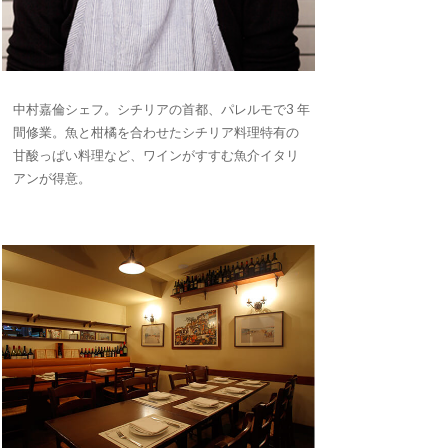
中村嘉倫シェフ。シチリアの首都、パレルモで3 年
間修業。魚と柑橘を合わせたシチリア料理特有の
甘酸っぱい料理など、ワインがすすむ魚介イタリ
アンが得意。