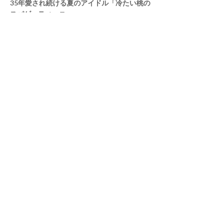
35年愛され続ける夏のアイドル「冷たい桃の
スパゲッティーニ」
プラントベースの始め方52
4
夏の常備菜に手放せない、エナジードリンク
「ガスパチョ」
プラントベースの始め方32
5