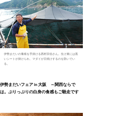
伊勢まだいの養殖を手掛ける西村宗伯さん。生け簀には黒
いシートが掛けられ、マダイが日焼けするのを防いでい
る。
伊勢まだいフェア in 大阪 ～関西ならで
は。ぷりっぷりの白身の食感もご馳走です