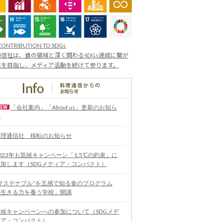
CONTRIBUTION TO SDGs
信社は、食の領域と深く関わるSDGs達成に繋が
業を目指し、メディア活動を続けて参ります。
「会社案内」「About us」更新のお知ら
せ
料理通信社 移転のお知らせ
023年も気候キャンペーン「1.5℃の約束」に
参加します（SDGメディア・コンパクト）
“サステナブル”を五感で知る食のプログラム
「生きる力を養う学校」開講
気候キャンペーンへの参加について（SDGメデ
ィア・コンパクト）