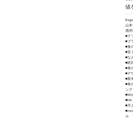
値
Regu
山本
酒井
■ク
■ブ
■食
■安
■な
■絶
■食
■デ
■新
■食
ング
■Wor
■Mr
■月
■n
ル 