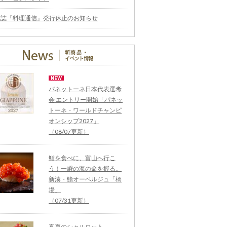
雑誌『料理通信』発行休止のお知らせ
パネットーネ日本代表選考
会 エントリー開始「パネッ
トーネ・ワールドチャンピ
オンシップ2027」
（08/07更新）
鮨を食べに、富山へ行こ
う！一瞬の海の命を握る。
新湊・鮨オーベルジュ「橋
場」
（07/31更新）
真夏のシャルロット