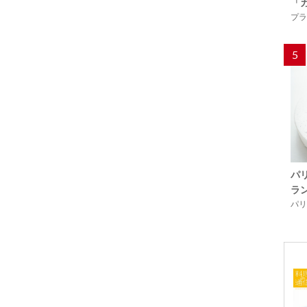
「
プラ
5
パ
ラ
パリ「