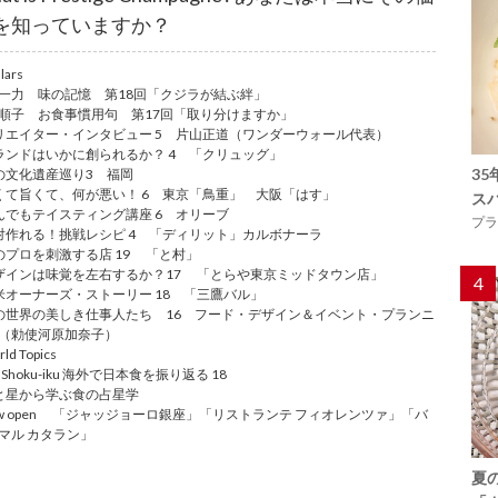
を知っていますか？
lars
一力 味の記憶 第18回「クジラが結ぶ絆」
順子 お食事慣用句 第17回「取り分けますか」
リエイター・インタビュー 5 片山正道（ワンダーウォール代表）
ランドはいかに創られるか？ 4 「クリュッグ」
3
の文化遺産巡り3 福岡
くて旨くて、何が悪い！ 6 東京「鳥重」 大阪「はす」
ス
んでもテイスティング講座 6 オリーブ
プラ
対作れる！挑戦レシピ 4 「ディリット」カルボナーラ
のプロを刺激する店 19 「と村」
ザインは味覚を左右するか？17 「とらや東京ミッドタウン店」
4
米オーナーズ・ストーリー 18 「三鷹バル」
の世界の美しき仕事人たち 16 フード・デザイン＆イベント・プランニ
（勅使河原加奈子）
ld Topics
. Shoku-iku 海外で日本食を振り返る 18
と星から学ぶ食の占星学
ew open 「ジャッジョーロ銀座」「リストランテ フィオレンツァ」「バ
マル カタラン」
夏