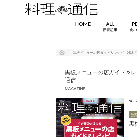
HOME
ALL
P
新着記事
食の
黒板メニューの店ガイド＆レシピ 雑誌『料理
黒板メニューの店ガイド＆レシピ
通信
MAGAZINE
20
巻
黒