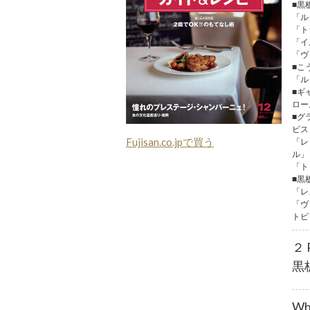
■黒
「ル
「ト
「イ
「ヴ
■こ
「ル
■ギ
ロー
■グ
ビス
Fujisan.co.jpで買う
「レ
ル」
「ト
■黒
「レ
「ヴ
トピ
２ 
黒
Wh