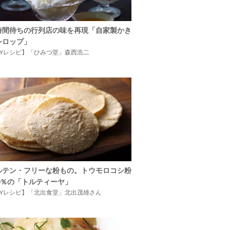
時間待ちの行列店の味を再現「自家製かき
シロップ」
IYレシピ】「ひみつ堂」森西浩二
ルテン・フリーな粉もの。トウモロコシ粉
00％の「トルティーヤ」
IYレシピ】「北出食堂」北出茂雄さん