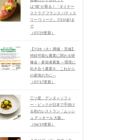
は“桃”が香る！「ダイナー
スクラブ フランス パティス
リー ウィーク」7/31(金)ま
で
（07/29更新）
【7/28（火）開催・茨城】
持続可能な農業に関わる研
修会・参加者募集 ～環境に
向き合う農業を、これから
の産地の力に～
（07/17更新）
三ツ星、アンヌ＝ソフィ
ー・ピックが日本で手掛け
る初のレストラン「ムッシ
ュ ディオール 大阪」
（06/19更新）