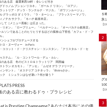
板のある店 厳選東西16軒：全レシピ付き
グドゥノム ブション リヨネ」「ガール ド リヨン」「ロアジ」
ラットリア・デッラ・ランテルナ・マジカ」「ポワソンルージュ」
５
ル グラッポロ ダ ミウラ」「ラ・ターシュ」「ブラッスリー マノワ」
ィノテカ サクラ」「キハチ 銀座本店」
氷
うして［メニュー黒板］は広まった。
【D
・リオン」「ローブリュー」「ベルナーシュ」「オーバカナル銀座店」
ャルソンであることのヒリヒリするほどの孤独 山下哲也「カフェ・ド・フ
ル」
2
ランシェフがプロデュースする
トロ・ヌーヴォー in Paris
・ココット・ド・クリスチャン・コンスタン」「クリスタル・ド・セ
ゥステム」「ル・コントワール・デュ・ルレ」
板のある店 冬のビストロ＆トラットリア 関西編
ストラン オカモト」「アッセ」「ムゼオ デラ ファリーナ」
ィンサント」「オステリア コチネッラ」「Bistroさか」
ック ミシュランはなぜ凄い？何が違う？
グ
1
PLATS PRESS
【D
板のある店に教わるドゥ・プラ レシピ
3
at is Prestige Champagne? あなたは本当にその価