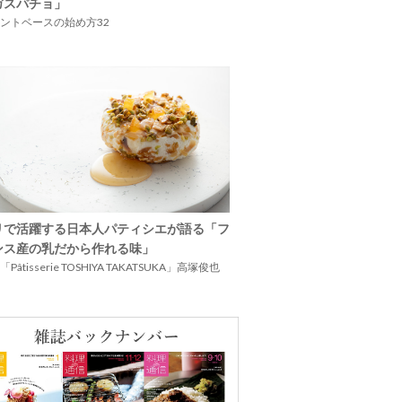
ガスパチョ」
ントベースの始め方32
リで活躍する日本人パティシエが語る「フ
ンス産の乳だから作れる味」
Pâtisserie TOSHIYA TAKATSUKA」高塚俊也