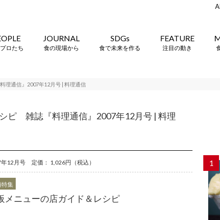
A
EOPLE
JOURNAL
SDGs
FEATURE
M
プロたち
食の現場から
食で未来を作る
注目の動き
通信』2007年12月号 | 料理通信
 雑誌『料理通信』2007年12月号 | 料理
1
07年12月号 定価： 1,026円（税込）
頭特集
板メニューの店ガイド＆レシピ