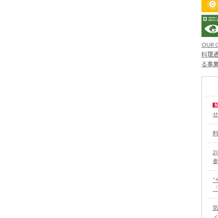
OUR 
料理通
る事
2