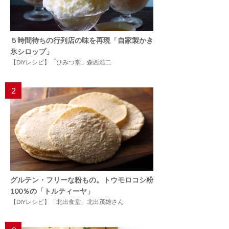
５時間待ちの行列店の味を再現「自家製かき
氷シロップ」
【DIYレシピ】「ひみつ堂」森西浩二
2
グルテン・フリーな粉もの。トウモロコシ粉
100％の「トルティーヤ」
【DIYレシピ】「北出食堂」北出茂雄さん