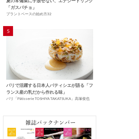
夏の常備菜に手放せない、エナジードリンク
「ガスパチョ」
プラントベースの始め方32
5
パリで活躍する日本人パティシエが語る「フ
ランス産の乳だから作れる味」
パリ「Pâtisserie TOSHIYA TAKATSUKA」高塚俊也