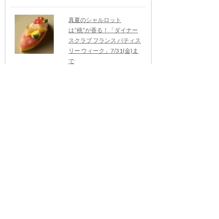
真夏のシャルロット
は“桃”が香る！「ダイナー
スクラブ フランス パティス
リー ウィーク」7/31(金)ま
で
（07/29更新）
【7/28（火）開催・茨城】
持続可能な農業に関わる研
修会・参加者募集 ～環境に
向き合う農業を、これから
の産地の力に～
（07/17更新）
三ツ星、アンヌ＝ソフィ
ー・ピックが日本で手掛け
る初のレストラン「ムッシ
ュ ディオール 大阪」
（06/19更新）