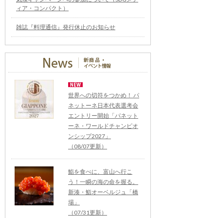
ィア・コンパクト）
雑誌『料理通信』発行休止のお知らせ
世界への切符をつかめ！ パ
ネットーネ日本代表選考会
エントリー開始「パネット
ーネ・ワールドチャンピオ
ンシップ2027」
（08/07更新）
鮨を食べに、富山へ行こ
う！一瞬の海の命を握る。
新湊・鮨オーベルジュ「橋
場」
（07/31更新）