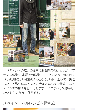
「パティシエの道」の途中にある関門のひとつが、"フ
ランス修業"。本場での修業って、どのように進むの？
パリの厨房は？ 修業のきっかけは？ 振り返って「失敗
した」と思う点は？ など、今まさにパリで修業中のパ
ティシエの様子をお伝えします。いつかパリで修業し
たい！ という方、必見です。
スペイン―バルレシピを探す旅