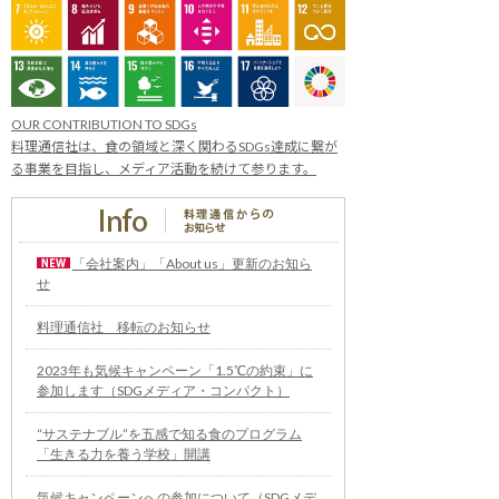
OUR CONTRIBUTION TO SDGs
料理通信社は、食の領域と深く関わるSDGs達成に繋が
る事業を目指し、メディア活動を続けて参ります。
「会社案内」「About us」更新のお知ら
せ
料理通信社 移転のお知らせ
2023年も気候キャンペーン「1.5℃の約束」に
参加します（SDGメディア・コンパクト）
“サステナブル”を五感で知る食のプログラム
「生きる力を養う学校」開講
気候キャンペーンへの参加について（SDGメデ