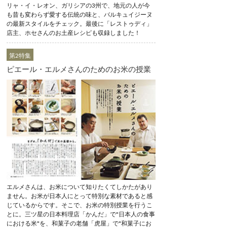
リャ・イ・レオン、ガリシアの3州で、地元の人が今
も昔も変わらず愛する伝統の味と、バルキュイジーヌ
の最新スタイルをチェック。最後に「レストゥディ」
店主、ホセさんのお土産レシピも収録しました！
第2特集
ピエール・エルメさんのためのお米の授業
エルメさんは、お米について知りたくてしかたがあり
ません。お米が日本人にとって特別な素材であると感
じているからです。そこで、お米の特別授業を行うこ
とに。三ツ星の日本料理店「かんだ」で"日本人の食事
における米"を、和菓子の老舗「虎屋」で"和菓子にお