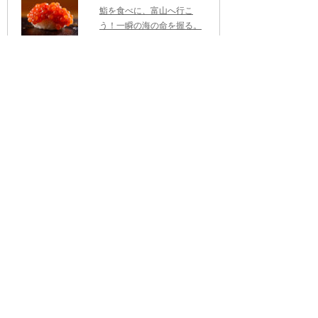
鮨を食べに、富山へ行こ
う！一瞬の海の命を握る。
新湊・鮨オーベルジュ「橋
場」
（07/31更新）
真夏のシャルロット
は“桃”が香る！「ダイナー
スクラブ フランス パティス
リー ウィーク」7/31(金)ま
で
（07/29更新）
【7/28（火）開催・茨城】
持続可能な農業に関わる研
修会・参加者募集 ～環境に
向き合う農業を、これから
の産地の力に～
（07/17更新）