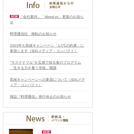
「会社案内」「About us」更新のお知ら
せ
料理通信社 移転のお知らせ
2023年も気候キャンペーン「1.5℃の約束」に
参加します（SDGメディア・コンパクト）
“サステナブル”を五感で知る食のプログラム
「生きる力を養う学校」開講
気候キャンペーンへの参加について（SDGメデ
ィア・コンパクト）
雑誌『料理通信』発行休止のお知らせ