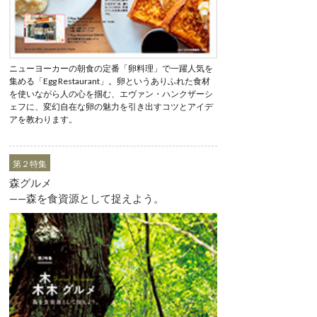
ニューヨーカーの朝食の定番「卵料理」で一躍人気を
集める「Egg Restaurant」。卵というありふれた食材
を使いながら人の心を掴む、エヴァン・ハンクザーシ
ェフに、変幻自在な卵の魅力を引き出すコツとアイデ
アを教わります。
第２特集
森グルメ
——森を食資源として捉えよう。