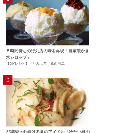
５時間待ちの行列店の味を再現「自家製かき
氷シロップ」
【DIYレシピ】「ひみつ堂」森西浩二
3
35年愛され続ける夏のアイドル「冷たい桃の