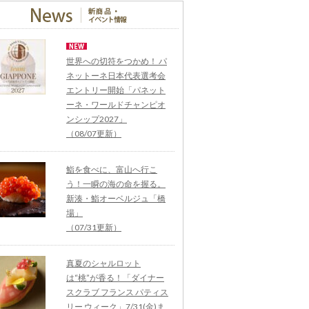
世界への切符をつかめ！ パ
ネットーネ日本代表選考会
エントリー開始「パネット
ーネ・ワールドチャンピオ
ンシップ2027」
（08/07更新）
鮨を食べに、富山へ行こ
う！一瞬の海の命を握る。
新湊・鮨オーベルジュ「橋
場」
（07/31更新）
真夏のシャルロット
は“桃”が香る！「ダイナー
スクラブ フランス パティス
リー ウィーク」7/31(金)ま