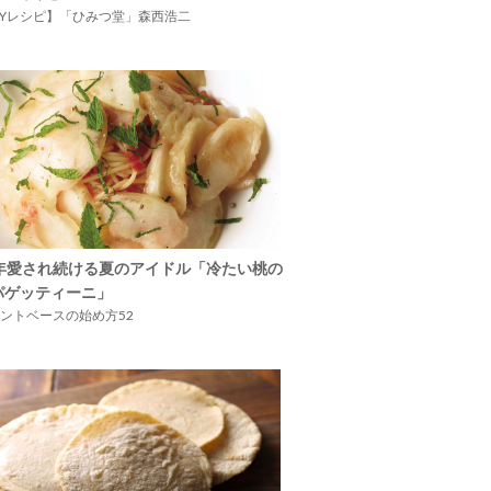
IYレシピ】「ひみつ堂」森西浩二
5年愛され続ける夏のアイドル「冷たい桃の
パゲッティーニ」
ントベースの始め方52