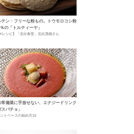
ルテン・フリーな粉もの。トウモロコシ粉
00％の「トルティーヤ」
IYレシピ】「北出食堂」北出茂雄さん
の常備菜に手放せない、エナジードリンク
ガスパチョ」
ントベースの始め方32