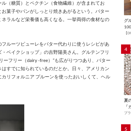
ール（糖質）とペクチン（食物繊維）が含まれてお
とお菓子やパンがしっとり焼きあがるという。バター
ミネラルなど栄養価も高くなる。一挙両得の食材なの
グ
1
【D
のフルーツピューレをバター代わりに使うレシピがあ
4
ズ・ベイクショップ」の吉野陽美さん。グルテンフリ
フリー（dairy -free）”も広がりつつあり、バター
きはすでに知られているのだとか。日々、アメリカン
にカリフォルニア プルーンを使ったおいしくて、ヘル
夏
「
プラ
5