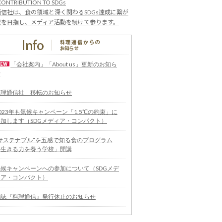
CONTRIBUTION TO SDGs
信社は、食の領域と深く関わるSDGs達成に繋が
業を目指し、メディア活動を続けて参ります。
「会社案内」「About us」更新のお知ら
せ
料理通信社 移転のお知らせ
023年も気候キャンペーン「1.5℃の約束」に
参加します（SDGメディア・コンパクト）
“サステナブル”を五感で知る食のプログラム
「生きる力を養う学校」開講
気候キャンペーンへの参加について（SDGメデ
ィア・コンパクト）
雑誌『料理通信』発行休止のお知らせ