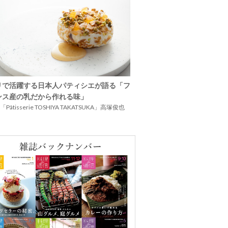
リで活躍する日本人パティシエが語る「フ
ンス産の乳だから作れる味」
Pâtisserie TOSHIYA TAKATSUKA」高塚俊也