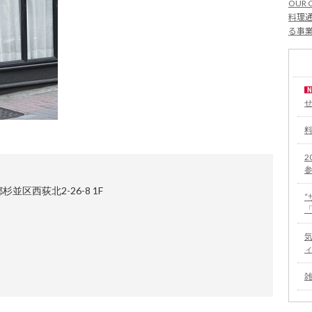
OUR 
料理通
る事
2
杉並区西荻北2-26-8 1F