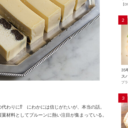
【D
2
3
ス
プラ
3
の代わりに⁉ にわかには信じがたいが、本当の話。
製菓材料としてプルーンに熱い注目が集まっている。