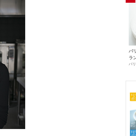
パ
ラ
パリ「